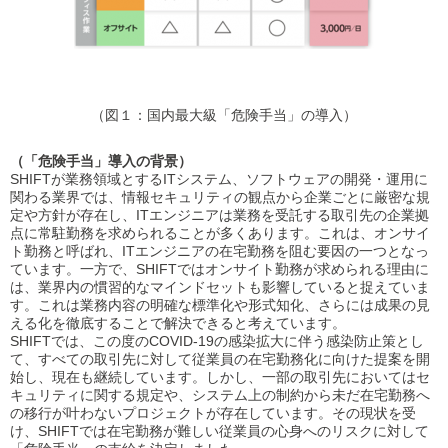
（図１：国内最大級「危険手当」の導入）
（「危険手当」導入の背景）
SHIFTが業務領域とするITシステム、ソフトウェアの開発・運用に
関わる業界では、情報セキュリティの観点から企業ごとに厳密な規
定や方針が存在し、ITエンジニアは業務を受託する取引先の企業拠
点に常駐勤務を求められることが多くあります。これは、オンサイ
ト勤務と呼ばれ、ITエンジニアの在宅勤務を阻む要因の一つとなっ
ています。一方で、SHIFTではオンサイト勤務が求められる理由に
は、業界内の慣習的なマインドセットも影響していると捉えていま
す。これは業務内容の明確な標準化や形式知化、さらには成果の見
える化を徹底することで解決できると考えています。
SHIFTでは、この度のCOVID-19の感染拡大に伴う感染防止策とし
て、すべての取引先に対して従業員の在宅勤務化に向けた提案を開
始し、現在も継続しています。しかし、一部の取引先においてはセ
キュリティに関する規定や、システム上の制約から未だ在宅勤務へ
の移行が叶わないプロジェクトが存在しています。その現状を受
け、SHIFTでは在宅勤務が難しい従業員の心身へのリスクに対して