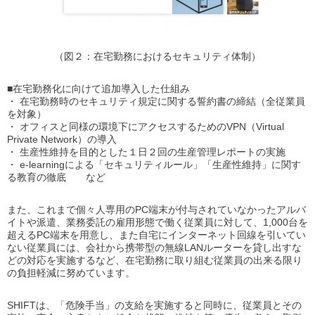
（図２：在宅勤務におけるセキュリティ体制）
■在宅勤務化に向けて追加導入した仕組み
・ 在宅勤務時のセキュリティ規定に関する誓約書の締結（全従業員
を対象）
・ オフィスと同様の環境下にアクセスするためのVPN（Virtual
Private Network）の導入
・ 生産性維持を目的とした１日２回の生産管理レポートの実施
・ e-learningによる「セキュリティルール」「生産性維持」に関す
る教育の徹底 など
また、これまで個々人専用のPC端末が付与されていなかったアルバ
イトや派遣、業務委託の雇用形態で働く従業員に対して、1,000台を
超えるPC端末を用意し、また自宅にインターネット回線を引いてい
ない従業員には、会社から携帯型の無線LANルーターを貸し出すな
どの対応を実施するなど、在宅勤務に取り組む従業員の出来る限り
の負担軽減に努めています。
SHIFTは、「危険手当」の支給を実施すると同時に、従業員とその