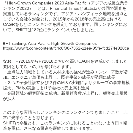
「High-Growth Companies 2020 Asia-Pacific（アジアの成長企業ラ
ンキング2020）」とは、Financial TimesとStatistaが共同で調査を
実施しているランキングです。アジア・パシフィック地域を拠点と
している会社を対象とし、2015年から2018年の売上高における
CAGRをもとにランキングを設定しております。同ランキングにお
いて、SHIFTは182位にランクインいたしました。
■FT ranking: Asia-Pacific High Growth Companies
https://www.ft.com/content/fc4c8f98-7352-11ea-95fe-fcd274e920ca
なお、FY2015からFY2018において高いCAGRを達成いたしました
要因として以下の点が挙げられます。
・重点注力領域としている人材採用の強化が進みエンジニア数が増
加。エンジニア単価も上昇し、既存事業の成長が堅調に成長
・３つの子会社設立及び２件のM＆A実施によりグループの事業規模
拡大、PMIの実施により子会社の売上高も進展
・金融領域の顧客開拓に成功。新規顧客数が上昇し、顧客売上規模
が拡大
このような素晴らしいランキングにランクインできましたこと、非
常に光栄なことと存じます。
SHIFTは今後とも、このランキングに恥じることのないよう日々精
進を重ね、さらなる躍進を継続してまいります。