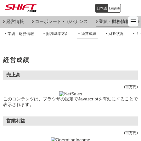
日本語
English
経営情報
コーポレート・ガバナンス
業績・財務情報
業績・財務情報
財務基本方針
経営成績
財政状況
キ
経営成績
売上高
(百万円)
このコンテンツは、ブラウザの設定でJavascriptを有効にすることで
表示されます。
営業利益
(百万円)