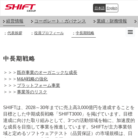
日本語
English
経営情報
コーポレート・ガバナンス
業績・財務情報
代表挨拶
役員プロフィール
中長期戦略
中長期戦略
＞＞＞
既存事業のオーガニックな成長
＞＞＞
M&A戦略の強化
＞＞＞
プラットフォーム事業
＞＞＞
事業等のリスク
SHIFTは、2028～30年までに売上高3,000億円を達成することを
目標とした中期成長戦略「SHIFT3000」を掲げています。目標
達成に向けた取り組みとして、3つの活動領域を軸に、加速度的
な成長を目指して事業を推進しています。SHIFTが主力事業領
域と定めるソフトウェアテスト（品質保証）の市場規模は、日