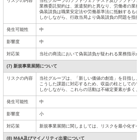
リスクの内容
当社グループのソフトウェアテスト及びソフトウェ
業務委託契約は、派遣契約と異なり、労働者の業務
偽装請負は職業安定法や労働基準法に抵触するもの
しかしながら、行政当局より偽装請負の問題を指摘
発生可能性
中
影響度
中
対応策
当社の商流において偽装請負が疑われる業務指示が
(7) 新規事業展開について
リスクの内容
当社グループは、「新しい価値の創造」を目指し、
こうした課題に対応するため、収益の柱としてのソ
しかしながら、これらの活動は不確定要素が多く、
発生可能性
中
影響度
小
対応策
新規事業展開に関しましては、リスクを最小化すべ
(8) M&A及びマイノリティ出資について