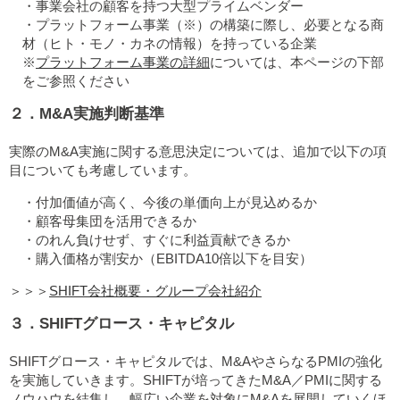
事業会社の顧客を持つ大型プライムベンダー
プラットフォーム事業（※）の構築に際し、必要となる商
材（ヒト・モノ・カネの情報）を持っている企業
※
プラットフォーム事業の詳細
については、本ページの下部
をご参照ください
２．M&A実施判断基準
実際のM&A実施に関する意思決定については、追加で以下の項
目についても考慮しています。
付加価値が高く、今後の単価向上が見込めるか
顧客母集団を活用できるか
のれん負けせず、すぐに利益貢献できるか
購入価格が割安か（EBITDA10倍以下を目安）
＞＞＞
SHIFT会社概要・グループ会社紹介
３．SHIFTグロース・キャピタル
SHIFTグロース・キャピタルでは、M&AやさらなるPMIの強化
を実施していきます。SHIFTが培ってきたM&A／PMIに関する
ノウハウを結集し、幅広い企業を対象にM&Aを展開していくほ