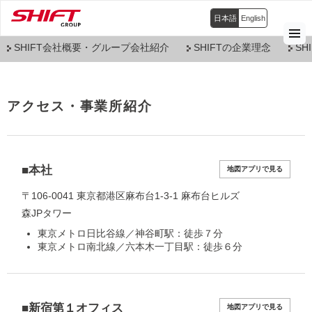
日本語
English
SHIFT会社概要・グループ会社紹介
SHIFTの企業理念
SH
アクセス・事業所紹介
■本社
地図アプリで見る
〒106-0041 東京都港区麻布台1-3-1 麻布台ヒルズ
森JPタワー
東京メトロ日比谷線／神谷町駅：徒歩７分
東京メトロ南北線／六本木一丁目駅：徒歩６分
■新宿第１オフィス
地図アプリで見る