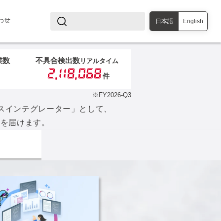
わせ
日本語
English
業数
不具合検出数
リアルタイム
2,118,068
※
件
※FY2026-Q3
サービスインテグレーター」として、
」を届けます。