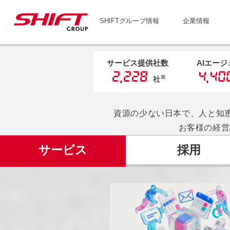
SHIFTグループ情報
企業情報
サービス提供社数
AIエー
2,228
4,40
※
社
資源の少ない日本で、人と知
お客様の経営
サービス
採用