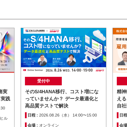
受付中
務実
そのS/4HANA移行、コスト増にな
精神
と実践
っていませんか？ データ最適化と
える
高品質テストで解決
自社
:30
日程 :
2026.08.26（水） 14:00〜15:00
日程
台ヒル
会場 :
オンライン
会場