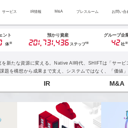
M&A
サービス
IR情報
プレスルーム
お問い合
ジェント
預かり資産
グループ企
0
201,731,436
42
※
※
体
ステップ
社
恵を新たな資源に変える。
Native AI時代、SHIFTは「
課題を構想から成果まで支え、システムではなく、「価値
IR
M&A