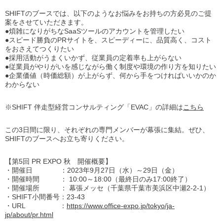
SHIFTのブースでは、以下のようなお悩みをお持ちの方必見のご提
案をさせていただきます。
●煩雑になりがちなSaaSツールのアカウントを管理したい
●スピード勝負のPRサイトを、スピーディーに、品質高く、コスト
をおさえてつくりたい
●採用活動がうまくいかず、従業員の定着率も上がらない
●従業員がやりがいを感じながら働く制度や環境の作り方を知りたい
●企業価値（時価総額）が上がらず、何から手をつければいいかのか
わからない
※SHIFT 伴走型経営コンサルティング「EVAC」の詳細は
こちら
この3日間に限り、それぞれの専門メンバーが幕張に集結。ぜひ、
SHIFTのブースへお立ち寄りください。
【第5回 PR EXPO 秋 開催概要】
・開催日
：2023年9月27日（水）～29日（金）
・開催時間
： 10:00～18:00（最終日のみ17:00終了）
・開催場所
： 幕張メッセ（千葉県千葉市美浜区中瀬2-2-1）
・SHIFT小間番号：23-43
・URL ：
https://www.office-expo.jp/tokyo/ja-
jp/about/pr.html