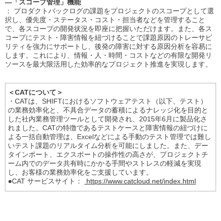
―「スコープ管理」機能
： プロダクトバックログの課題をプロジェクトのスコープとして選
択し、優先度・ステータス・コスト・担当者などを管理すること
で、各スコープの開発状況を即座に把握いただけます。また、各ス
コープにテスト・障害情報を紐づけることで課題原因のトレーサビ
リティを強力にサポートし、後発の障害に対する原因分析を容易に
します。これにより、情報・人・時間・コストなどの有限な開発リ
ソースを最大限活用した効率的なプロジェクト推進を実現します。
＜CATについて＞
・CATは、SHIFTにおけるソフトウェアテスト（以下、テスト）
の業務効率化と、不具合データの蓄積によるナレッジ化を目的と
した社内業務管理ツールとして開発され、2015年6月に製品化さ
れました。CATの特徴であるテストケースと障害情報の紐づけに
よる一括自動管理は、Excelなどによる手動のテスト管理では難し
いテスト課題のリアルタイム分析を可能にしました。また、デー
タインポート、エクスポートの操作性の高さが、プロジェクトチ
ーム内でのデータ共有時にかかる手間やストレスの軽減を実現
し、お客様の業務効率化をご支援しています。
●CAT サービスサイト：
https://www.catcloud.net/index.html