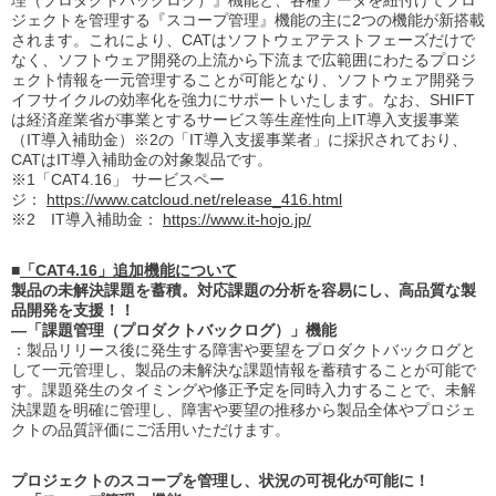
理（プロダクトバックログ）』機能と、各種データを紐付けてプロ
ジェクトを管理する『スコープ管理』機能の主に2つの機能が新搭載
されます。これにより、CATはソフトウェアテストフェーズだけで
なく、ソフトウェア開発の上流から下流まで広範囲にわたるプロジ
ェクト情報を一元管理することが可能となり、ソフトウェア開発ラ
イフサイクルの効率化を強力にサポートいたします。なお、SHIFT
は経済産業省が事業とするサービス等生産性向上IT導入支援事業
（IT導入補助金）※2の「IT導入支援事業者」に採択されており、
CATはIT導入補助金の対象製品です。
※1「CAT4.16」 サービスペー
ジ：
https://www.catcloud.net/release_416.html
※2 IT導入補助金：
https://www.it-hojo.jp/
■
「CAT4.16」追加機能について
製品の未解決課題を蓄積。対応課題の分析を容易にし、高品質な製
品開発を支援！！
―「課題管理（プロダクトバックログ）」機能
：製品リリース後に発生する障害や要望をプロダクトバックログと
して一元管理し、製品の未解決な課題情報を蓄積することが可能で
す。課題発生のタイミングや修正予定を同時入力することで、未解
決課題を明確に管理し、障害や要望の推移から製品全体やプロジェ
クトの品質評価にご活用いただけます。
プロジェクトのスコープを管理し、状況の可視化が可能に！