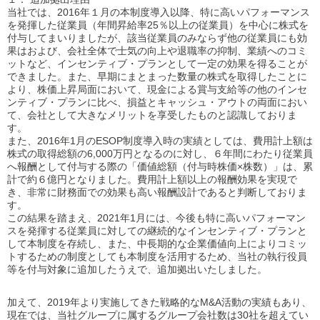
当社では、2016年１月の本制度導入以降、特に高いパフォーマンス
を発揮した従業員（年間昇給率25％以上の従業員）を中心に株式を
付与してまいりましたが、該当従業員のみならず他の従業員にも効
果はおよび、会社全体で士気の向上や退職率の抑制、業績へのコミ
ットなど、インセンティブ・プランとして一定の効果を得ることが
できました。また、早期にまとまった数量の株式を取得したことに
より、株価上昇局面において、現金による賞与支給等の他のインセ
ンティブ・プランに比べ、損益とキャッシュ・アウトの両面におい
て、会社として大きなメリットを享受したものと認識しておりま
す。
また、2016年1月のESOP制度導入時の実績としては、費用計上額は
株式の取得総額の6,000万円となるのに対し、６年間にわたり従業員
へ報酬として付与する際の「価値総額（付与時株価×株数）」は、累
計で約６億円となりました。費用計上額以上の報酬効果を実現で
き、非常に財務面での効果も高い報酬設計であると判断しておりま
す。
この結果を踏まえ、2021年1月には、今後も特に高いパフォーマン
スを発揮する従業員に対しての継続的なインセンティブ・プランと
して本制度を存続し、また、中長期的な企業価値向上によりコミッ
トするための制度としても本制度を活用するため、当社の執行役員
等を付与対象に追加したうえで、追加拠出いたしました。
加えて、2019年より実施してきた戦略的なM&A活動の実績もあり、
現在では、当社グループに属するグループ会社数は30社を超えてい