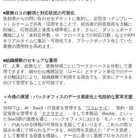
■業務ロスの解消と対応状況の可視化
依頼者からの問い合わせをチケットに集約し、定型文（テンプレー
ト）をチームで共有・活用することで、担当者の回答負荷を大幅に
削減し、応答品質と速度を標準化します。さらに、ダッシュボード
機能により「未対応件数」や「クローズまでの対応日数」などのKPI
をリアルタイムに集計・可視化でき、ブラックボックス化していた
業務の透明性を高めます。
■組織横断のセキュアな運用
IT、人事、総務など、業務領域ごとにワークスペースを分割して運
用できます。細やかな権限設定（ロール）とテナント単位でのデー
タ分離設計により、組織横断で利用する場合でも、安全にデータを
分けて管理することが可能です。
＜今後の展望：バックオフィスのデータ資産化と包括的な変革支援
＞
SHIFTは、AI・SaaS・IT資産を管理する「
ワスレナイ
」、契約・固
定資産を管理する「
ナクサナイ
」、そして本製品「Backly」といっ
たSaaS群の連携を通じ、バックオフィスにおける「モノ・カネ・ヒ
ト」のあらゆる情報の可視化を支援してまいります。これらの取り
組みを通じて得られるデータを、AI活用を見据えた「データ資産」
として蓄積する基盤を構築し、データに基づく業務プロセスのボト