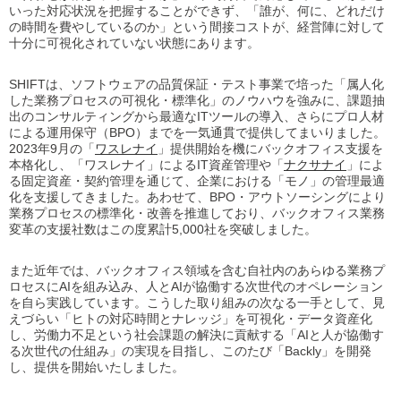
いった対応状況を把握することができず、「誰が、何に、どれだけ
の時間を費やしているのか」という間接コストが、経営陣に対して
十分に可視化されていない状態にあります。
SHIFTは、ソフトウェアの品質保証・テスト事業で培った「属人化
した業務プロセスの可視化・標準化」のノウハウを強みに、課題抽
出のコンサルティングから最適なITツールの導入、さらにプロ人材
による運用保守（BPO）までを一気通貫で提供してまいりました。
2023年9月の「
ワスレナイ
」提供開始を機にバックオフィス支援を
本格化し、「ワスレナイ」によるIT資産管理や「
ナクサナイ
」によ
る固定資産・契約管理を通じて、企業における「モノ」の管理最適
化を支援してきました。あわせて、BPO・アウトソーシングにより
業務プロセスの標準化・改善を推進しており、バックオフィス業務
変革の支援社数はこの度累計5,000社を突破しました。
また近年では、バックオフィス領域を含む自社内のあらゆる業務プ
ロセスにAIを組み込み、人とAIが協働する次世代のオペレーション
を自ら実践しています。こうした取り組みの次なる一手として、見
えづらい「ヒトの対応時間とナレッジ」を可視化・データ資産化
し、労働力不足という社会課題の解決に貢献する「AIと人が協働す
る次世代の仕組み」の実現を目指し、このたび「Backly」を開発
し、提供を開始いたしました。