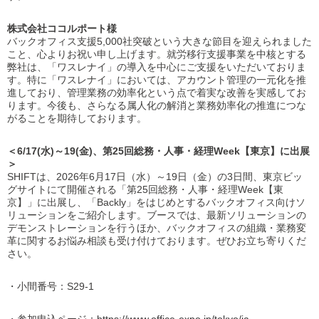
株式会社
ココルポート
様
バックオフィス支援5,000社突破という大きな節目を迎えられました
こと、心よりお祝い申し上げます。就労移行支援事業を中核とする
弊社は、「ワスレナイ」の導入を中心にご支援をいただいておりま
す。特に「ワスレナイ」においては、アカウント管理の一元化を推
進しており、管理業務の効率化という点で着実な改善を実感してお
ります。今後も、さらなる属人化の解消と業務効率化の推進につな
がることを期待しております。
＜6/17(水)～19(金)、第25回総務・人事・経理Week【東京】に出展
＞
SHIFTは、2026年6月17日（水）～19日（金）の3日間、東京ビッ
グサイトにて開催される「第25回総務・人事・経理Week【東
京】」に出展し、「Backly」をはじめとするバックオフィス向けソ
リューションをご紹介します。ブースでは、最新ソリューションの
デモンストレーションを行うほか、バックオフィスの組織・業務変
革に関するお悩み相談も受け付けております。ぜひお立ち寄りくだ
さい。
・小間番号：S29-1