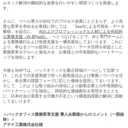
ルネック解消や継続的な改善を行いやすい環境づくりを推進しま
す。
さらに、ツール導入や自社でのプロセス改善にとどまらず、より高
度な変革を求めるお客様に対しては、「SaaSによる可視化・データ
蓄積」を起点に、「
AIおよびプロフェッショナル人材による包括的
な業務支援（AI BPaaS）
」へとつなげることで、AIと専門チームに
よる業務遂行および改善支援を一層高度化してまいります。これに
より、単なるツール提供にとどまらない、データ活用を前提とした
業務変革モデルへと進化させ、お客様との中長期的なパートナーシ
ップを強化します。
今後もSHIFTは、バックオフィスを重点領域の一つとして位置づ
け、これまでの支援実績で培った顧客接点および業務ノウハウを活
かし、各企業の課題フェーズに応じた価値を提供してまいります。
そして、このような取り組みの深化により顧客企業との中長期的な
パートナーシップを強化し、持続的な価値創出を実現するととも
に、日本社会が直面する労働力不足という構造的課題の解決に貢献
してまいります。
＜バックオフィス業務変革支援 導入企業様からのコメント（一部抜
粋）＞
アテナ工業株式会社様