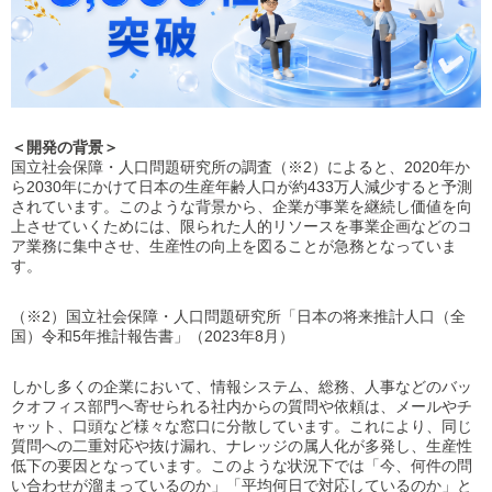
＜開発の背景＞
国立社会保障・人口問題研究所の調査（※2）によると、2020年か
ら2030年にかけて日本の生産年齢人口が約433万人減少すると予測
されています。このような背景から、企業が事業を継続し価値を向
上させていくためには、限られた人的リソースを事業企画などのコ
ア業務に集中させ、生産性の向上を図ることが急務となっていま
す。
（※2）国立社会保障・人口問題研究所「日本の将来推計人口（全
国）令和5年推計報告書」（2023年8月）
しかし多くの企業において、情報システム、総務、人事などのバッ
クオフィス部門へ寄せられる社内からの質問や依頼は、メールやチ
ャット、口頭など様々な窓口に分散しています。これにより、同じ
質問への二重対応や抜け漏れ、ナレッジの属人化が多発し、生産性
低下の要因となっています。このような状況下では「今、何件の問
い合わせが溜まっているのか」「平均何日で対応しているのか」と