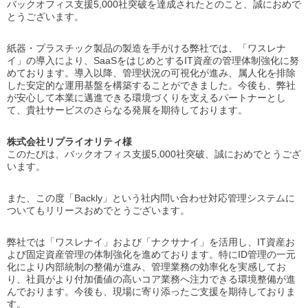
バックオフィス支援5,000社突破を達成されたとのこと、誠におめで
とうございます。
紙器・プラスチック製品の製造を手がける弊社では、「ワスレナ
イ」の導入により、SaaSをはじめとするIT資産の管理体制強化に努
めております。導入以降、管理状況の可視化が進み、属人化を排除
した安定的な運用基盤を構築することができました。今後も、弊社
が安心して本業に邁進できる環境づくりを支えるパートナーとし
て、貴社サービスのさらなる発展を期待しております。
株式会社リプライオリティ様
このたびは、バックオフィス支援5,000社突破、誠におめでとうござ
います。
また、この度「Backly」という社内問い合わせ対応管理システムに
ついてもリリースおめでとうございます。
弊社では「ワスレナイ」および「ナクサナイ」を活用し、IT資産お
よび固定資産管理の体制強化を進めております。特にID管理の一元
化により内部統制の整備が進み、管理業務の効率化を実感してお
り、社員がより付加価値の高いコア業務へ注力できる環境整備が進
んでおります。今後も、現場に寄り添ったご支援を期待しておりま
す。