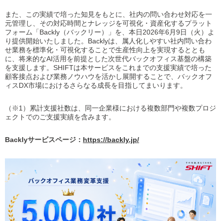
また、この実績で培った知見をもとに、社内の問い合わせ対応を一
元管理し、その対応時間とナレッジを可視化・資産化するプラット
フォーム「Backly（バックリー）」を、本日2026年6月9日（火）よ
り提供開始いたしました。Backlyは、属人化しやすい社内問い合わ
せ業務を標準化・可視化することで生産性向上を実現するととも
に、将来的なAI活用を前提とした次世代バックオフィス基盤の構築
を支援します。SHIFTは本サービスをこれまでの支援実績で培った
顧客接点および業務ノウハウを活かし展開することで、バックオフ
ィスDX市場におけるさらなる成長を目指してまいります。
（※1）累計支援社数は、同一企業様における複数部門や複数プロジ
ェクトでのご支援実績を含みます。
Backly
サービスページ：
https://backly.jp/