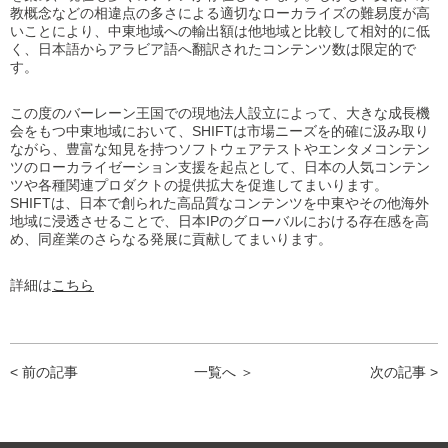
教概念などの相違点の多さによる適切なローカライズの難易度が高
いことにより、中東地域への輸出額は他地域と比較して相対的に低
く、日本語からアラビア語へ翻訳されたコンテンツ数は限定的で
す。
この度のバーレーン王国での現地法人設立によって、大きな成長機
会をもつ中東地域において、SHIFTは市場ニーズを的確に汲み取り
ながら、豊富な知見を持つソフトウェアテストやエンタメコンテン
ツのローカライゼーション支援を起点として、日本の人気コンテン
ツや各種関連プロダクトの提供拡大を促進してまいります。
SHIFTは、日本で創られた高品質なコンテンツを中東やその他海外
地域に浸透させることで、日本IPのグローバルにおける存在感を高
め、同産業のさらなる発展に貢献してまいります。
詳細は
こちら
< 前の記事
一覧へ ＞
次の記事 >