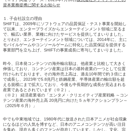
資本業務提携に関するお知らせ
１. 子会社設立の理由
SHIFTは、2009年にソフトウェアの品質保証・テスト事業を開始し
て以来、エンタープライズからエンターテインメント領域に至るま
で、幅広い業界、業種に向けたサービスを提供してまいりました。
とりわけ、エンターテインメント領域については、2014年に、主に
モバイルゲームやコンソールゲームに特化した品質保証を提供する
事業部門を立ち上げ、SHIFTの事業成長に寄与してまいりました。
昨今、日本発コンテンツの海外輸出額は、他産業と比較して大きく
伸張しており、コンテンツ産業は日本の基幹産業の一つとして位置
付けられております。その海外売上高は、過去10年間で約３倍にま
で成長し、2023年で5.8兆円と鉄鋼産業、半導体産業の輸出額を超
える規模にまで拡大しており、今後も中長期的な成長が見込まれる
産業であるとされています（※２）。
（※２） 経済産業省の「エンタメ・クリエイティブ産業戦略 ～コン
テンツ産業の海外売上高 20兆円に向けた５ヵ年アクションプラン～
（2025年６月）」
中でも中東地域では、1980年代に放送された日本アニメが社会現象
になるほどの人気を博すなど、日本のアニメコンテンツが高い注目
を集め、現在も多くのファンが存在しています。しかし、文化、宗