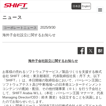
日本語
English
ニュース
2025/9/30
コーポレートニュース
海外子会社設立に関するお知らせ
海外子会社設立に関するお知らせ
お客様の売れるソフトウェアサービス／製品づくりを支援する株式
会社 SHIFT（本社：東京都港区、代表取締役社長：丹下 大、以下
「SHIFT」）は、本日開催の取締役会において、バーレーン王国に
ソフトウェアテスト及び中東地域への日本発エンターテインメント
コンテンツの配給・配信、その他付随事業（※１）を行う子会社と
して、SHIFT Arabia W.L.L.（本社：バーレーン王国 マナーマ、代表
Managing Director/CEO：鈴木 雅史）を設立することを決議しまし
たのでお知らせいたします。
（※１）関連リリース：2025年7月10日
株式会社メディアドゥとの