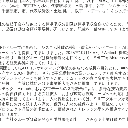
式会社（本社：東京都目黒区、代表取締役社長：畠山 奨二、以下「SDG」）に吸
社シムテック（本社：東京都中央区、代表取締役：水島 康平、以下「シムテ
：千葉県市川市、代表取締役：土屋 健一、以下「マデール」）をシムテ
社の連結子会を対象とする簡易吸収分割及び簡易吸収合併であるため、 
た、②及び③は金額的重要性が乏しいため、記載を一部省略しておりま
月に SHIFTグループに参画し、システム性能の検証・改善やビッグデータ・ A
ションを提供してまいりました。2025年10月14日付「Airitech 
通り、当社グループは機能最適化を目的として、SHIFTがAiritec
継する組織再編を行っております。
として展開しているDXコンサルティング事業のさらなる成長を目的とし、Airi
を有するSDGへ集約し、さらに事業親和性の高いシムテックと統合する
のブランドイメージを確立するため、シムテックの商号変更を実施する
に発揮し、当該領域における事業拡大をさらに推進してまいります。
ック、Airitech、およびマデールの３社統合により、多様な技術要
への提供価値向上による受注拡大、および広範な顧客ニーズへの対応に
長を目指してまいります。人材採用面においては、SHIFTグループが
用市場における競争力を高め、優秀な人材の確保をより一層強化してい
プロジェクト品質の追求に加え、蓄積されたナレッジの型化を推進する
まいります。
り、当社グループは多角的な相乗効果を創出し、さらなる企業価値の向