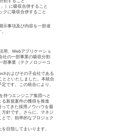
収分割すること
ック」）に吸収合併すること
ックに吸収合併すること
開示事項及び内容を一部省
す。
I 活用、Webアプリケーショ
株式会社の一部事業の吸収分割
hの一部事業（テクノロジーコ
techおよびその子会社である
ことといたしました。本統合
予定です。この統合により、
素を持つエンジニア集団へと
よる新規案件の獲得を推進
培ってきた採用ノウハウを最
く方針です。さらに、マネジ
ことで、効率的なプロジェク
上を目指してまいります。