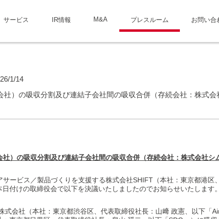
M&A
サービス
IR情報
プレスルーム
お問い合
26/1/14
ch株式会社）の吸収分割及び連結子会社間の吸収合併（存続会社：株式
h株式会社）の吸収分割及び連結子会社間の吸収合併（存続会社：株式会社
サービス／製品づくりを支援する株式会社SHIFT（本社：東京都港区
、本日付けの取締役会で以下を決議いたしましたのでお知らせいたします
ech株式会社（本社：東京都渋谷区、代表取締役社長：山﨑 政憲、以下「Airit