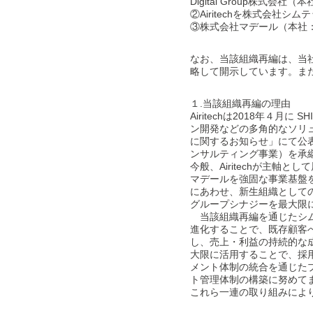
Digital Group株
②Airitechを株式会
③株式会社マデール（本社
なお、当該組織再編は、当
略して開示しています。ま
１.当該組織再編の理由
Airitechは2018年４
ン開発などの多角的なソリュー
に関するお知らせ」にて公表の
ンサルティング事業）を承
今般、Airitechが主軸
マデールを強固な事業基盤
にあわせ、新生組織として
グループシナジーを最大限
当該組織再編を通じたシムテ
進化することで、既存顧客
し、売上・利益の持続的な成
大限に活用することで、採
メント体制の統合を通じた
ト管理体制の構築に努めて
これら一連の取り組みによ