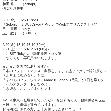
和田 修一 （nanapi）
他２社調整中
2/20(金) 16:50-18:20
「Selenium 2 WebDriverとPythonでWebアプリのテスト入門」
玉川 竜司 （Sky）
玉川 紘子 （SHIFT）
2/20(金) 15:10-16:10(60分)
2/21(土) 11:50-12:50 (60分)
※JaSST Tokyoより詳細発表され次第、
こちらでも、再度共有いたします。
====
まだまだ微力ではありますが、
日本のソフトウェアテスト業界をますます盛り上げその認知度とレ
ベル向上に努めるとともに、
「すべてのソフトウェアにMade in Japanの品質」が1日も早くグロ
ーバルスタンダードとなるよう
引き続き、尽力してまいります。
JaSST東京へ登壇させていただく5名はもちろん、他関係者も現在、
当日に向け準備を進めております。
お時間の許される方、是非お越しくださいませ！！