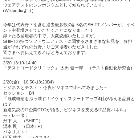
ウェアテストのシンポジウムとして知られています。
(Wikipediaより)
今年は代表丹下を含む過去最多数の計5名のSHIFTメンバーが、イベ
ント中登壇させていただくことになりました！
錚々たる登壇者の中で、大変恐縮いたしますが、
SHIFTの持つソフトウェアテストに関するさまざまな知見を、各担
当がそれぞれの分野よりご来場者いただきました
皆さまへお伝えできればと考えております。
====
2/20 13:10-14:40
「テストコードクリニック」 太田 健一郎 （テスト自動化研究会)
2/20(金) 16:50-18:20B4)
ビジネスとテスト ～今夜ビジネスで比べてみました～
セッション B4
「既成概念をぶっ壊す！イケイケスタートアップ4社が考える品質と
は？
新進気鋭のIT企業CTOが語る、ビジネスを支えるIT品質パネル」
モデレータ：
丹下 大 （SHIFT）
湯本 剛 （日本HP）
パネリスト：
山下 雄太 （ラクスル）