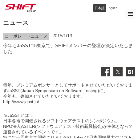
日本語
English
ニュース
2015/1/13
コーポレートニュース
今年もJaSST’15東京で、SHIFTメンバーの登壇が決定いたしま
した
毎年、プレミアムポンサーとしてサポートさせていただいておりま
すJaSST(Japan Symposium on Software Testing)に、
今年も、参加させていただいております。
http://www.jasst.jp/
※JaSSTとは：
日本各地で開催されるソフトウェアテストのシンポジウム。
NPO法人ASTER(ソフトウェアテスト技術新興協会)が主体となって
運営されているイベントです。
特に年一回東京で開催されるJaSST Tokyoは日本国内最大のソフト