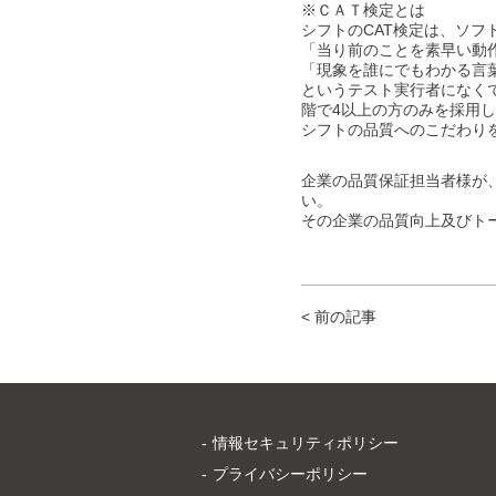
※ＣＡＴ検定とは
シフトのCAT検定は、ソ
「当り前のことを素早い動
「現象を誰にでもわかる言
というテスト実行者になくて
階で4以上の方のみを採用
シフトの品質へのこだわり
企業の品質保証担当者様が
い。
その企業の品質向上及びト
< 前の記事
情報セキュリティポリシー
プライバシーポリシー