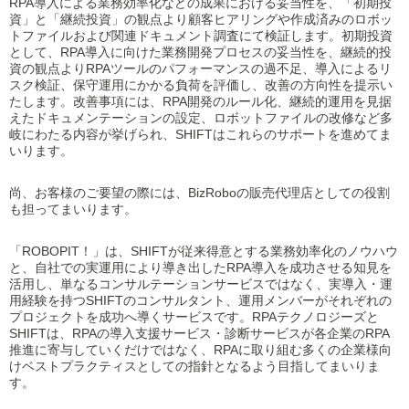
RPA導入による業務効率化などの成果における妥当性を、「初期投
資」と「継続投資」の観点より顧客ヒアリングや作成済みのロボッ
トファイルおよび関連ドキュメント調査にて検証します。初期投資
として、RPA導入に向けた業務開発プロセスの妥当性を、継続的投
資の観点よりRPAツールのパフォーマンスの過不足、導入によるリ
スク検証、保守運用にかかる負荷を評価し、改善の方向性を提示い
たします。改善事項には、RPA開発のルール化、継続的運用を見据
えたドキュメンテーションの設定、ロボットファイルの改修など多
岐にわたる内容が挙げられ、SHIFTはこれらのサポートを進めてま
いります。
尚、お客様のご要望の際には、BizRoboの販売代理店としての役割
も担ってまいります。
「ROBOPIT！」は、SHIFTが従来得意とする業務効率化のノウハウ
と、自社での実運用により導き出したRPA導入を成功させる知見を
活用し、単なるコンサルテーションサービスではなく、実導入・運
用経験を持つSHIFTのコンサルタント、運用メンバーがそれぞれの
プロジェクトを成功へ導くサービスです。RPAテクノロジーズと
SHIFTは、RPAの導入支援サービス・診断サービスが各企業のRPA
推進に寄与していくだけではなく、RPAに取り組む多くの企業様向
けベストプラクティスとしての指針となるよう目指してまいりま
す。