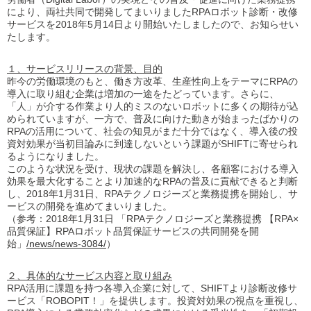
により、両社共同で開発してまいりましたRPAロボット診断・改修
サービスを2018年5月14日より開始いたしましたので、お知らせい
たします。
１、サービスリリースの背景、目的
昨今の労働環境のもと、働き方改革、生産性向上をテーマにRPAの
導入に取り組む企業は増加の一途をたどっています。さらに、
「人」が介する作業より人的ミスのないロボットに多くの期待が込
められていますが、一方で、普及に向けた動きが始まったばかりの
RPAの活用について、社会の知見がまだ十分ではなく、導入後の投
資対効果が当初目論みに到達しないという課題がSHIFTに寄せられ
るようになりました。
このような状況を受け、現状の課題を解決し、各顧客における導入
効果を最大化することより加速的なRPAの普及に貢献できると判断
し、2018年1月31日、RPAテクノロジーズと業務提携を開始し、サ
ービスの開発を進めてまいりました。
（参考：2018年1月31日 「RPAテクノロジーズと業務提携 【RPA×
品質保証】RPAロボット品質保証サービスの共同開発を開
始」
/news/news-3084/
）
２、具体的なサービス内容と取り組み
RPA活用に課題を持つ各導入企業に対して、SHIFTより診断改修サ
ービス「ROBOPIT！」を提供します。投資対効果の視点を重視し、