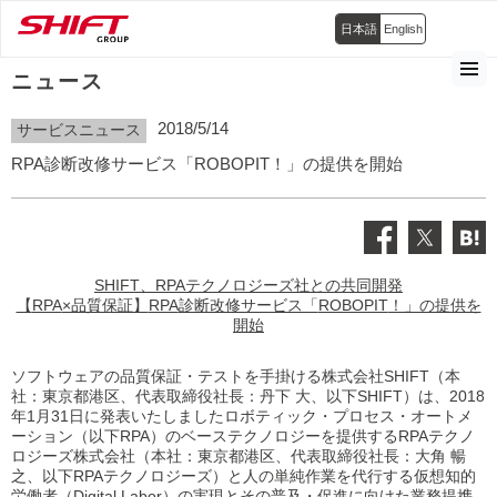
日本語
English
ニュース
2018/5/14
サービスニュース
RPA診断改修サービス「ROBOPIT！」の提供を開始
SHIFT
、
RPA
テクノロジーズ社との共同開発
【
RPA
×品質保証】
RPA
診断改修サービス「
ROBOPIT
！」の提供を
開始
ソフトウェアの品質保証・テストを手掛ける株式会社SHIFT（本
社：東京都港区、代表取締役社長：丹下 大、以下SHIFT）は、2018
年1月31日に発表いたしましたロボティック・プロセス・オートメ
ーション（以下RPA）のベーステクノロジーを提供するRPAテクノ
ロジーズ株式会社（本社：東京都港区、代表取締役社長：大角 暢
之、以下RPAテクノロジーズ）と人の単純作業を代行する仮想知的
労働者（Digital Labor）の実現とその普及・促進に向けた業務提携