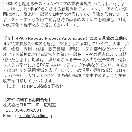
1,000名を超えるテストエンジニアの業務環境向上に活用いたしま
す。特に、月間約60名を超える新規採用テストエンジニアからの質
問に対し、従来担当部署が1件ずつ対応していた業務を代替いたしま
す。スピーディな対応で問合せ時の両者のストレスを軽減し、対応
の効率化・標準化を目指してまいります。
【３】RPA（Robotic Process Automation）による業務の自動化
連結従業員数2,000名を超え、今後さらに増加していく中、人事・労
務・総務・採用・経理・販売管理・情報システム部門などのバック
オフィス業務における定常的作業の一部を、RPAの導入により自動
化いたします。対象は、繰り返されるデータ入力や照合業務、情報
システム部門によるPC端末のキッティング作業などであり、今後さ
らに自社での活用領域を広げ、ロボットの活用が適切な部分はロボ
ットに任せ、人はより付加価値の高い領域に集中できるような業務
改革を目指してまいります。
（以上、PR TIMES掲載文面抜粋）
【本件に関するお問合せ】
株式会社SHIFT IR・広報室
TEL：03-6809-2994
Email：
pr_info@shiftinc.jp