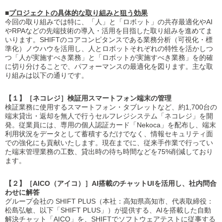
■
プロジェクトの具体的な取り組みと狙う効果
今回の取り組みでは特に、「人」と「ロボット」の共存最適化やAI
やRPAなどの先端技術の導入・活用を目指した取り組みを進めてま
いります。SHIFTのコアコンピタンスである業務分析（可視化・標
準化）ノウハウを活用し、人とロボットそれぞれの特性を活かしつ
つ「人が実施すべき業務」と「ロボットが実施すべき業務」を的確
に切り分けることで、パフォーマンスの最適化を図ります。主な取
り組みは以下の通りです。
【１】［ネコレジ］検証用スマートフォン端末の管理
検証業務に使用するスマートフォン・タブレットなど、約1,700台の
端末貸出・返却を無人で行うセルフレジシステム「ネコレジ」を開
発。従業員には、専用の個人認証カード「Nekoca」を配布し、端末
利用状況をデータとして蓄積するだけでなく、情報セキュリティ面
での強化にも貢献いたします。現在までに、従来手作業で行ってい
た端末管理業務の工数、貸出時の待ち時間などを75%削減しており
ます。
【２】［AICO（アイコ）］AI搭載のチャットUIを活用し、社内問合
わせに解答
グループ会社の SHIFT PLUS（本社：高知県高知市、代表取締役：
松島弘敏、以下「SHIFT PLUS」）が提供する、AIを搭載した自動
解決チャット「AICO」を、SHIFTでソフトウェアテストに従事する