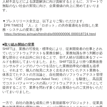
人材不足などによる課題解決に向け貢献するとともに、スマートで
無駄のない社会の実現に向け、企業価値の向上に努めてまいりま
す。
▼プレスリリース全文は、以下よりご覧いただけます。
【PR TIMES】「人」と「ロボット」の共存最適化を目指した業
務・システムの変革に着手
https://prtimes.jp/main/html/rd/p/000000006.000018724.html
■
取り組み開始の背景
SHIFTは、業務の可視化・標準化により、従来開発者の仕事とされ
ていたソフトウェアテストを業務分解し、業務知識を伴う判断が必
要な部分とそれ以外に分けることで、非IT人材が活躍出来るフィー
ルドを創出してまいりました。また、SHIFT設立より持つ業務改善
コンサルティングのノウハウを活かした業務効率化の徹底も追求
し、それまで、個人の知見に大きく左右されていたテスト業務を、
体系立てたテストの方法論と、自社開発のソフトウェアテスト管理
ツール「CAT（Computer Aided Test）（※1）」を駆使し、高品質
でコストパフォーマンスの高いソフトウェアテストサービスとして
提供することで、業界を問わず多くのお客様からのご支持をいただ
いてまいりました。
一方で、自社の急激な成長に伴う新規顧客やプロジェクト、従業員