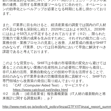
数の加速度的な増加に伴い、メンバー間のコミュニケーションや業
務の連携、活用する業務支援ツールなどに合わせた、オペレーショ
ンの効率化とレベルアップが必要となる時期にも差し掛かっており
ます。
また、IT業界に目を向けると、経済産業省の調査では国内のIT人材
の不足は今後も深刻化し続け、2020年にはおよそ30万人、2030年
にはおよそ59万人が不足するとされております（※2）。限られた
労働力で最大限の成果を生み出すために、それぞれの能力に合った
業務分担・業務プロセスの見直しと改善、人材育成の推進がSHIFT
のみならず、IT業界、ひいては日本国内において早急に解決すべき
課題であると考えております。
このような背景から、SHIFTは今後の市場環境の変化から避けては
通ることの出来ない業務の生産性向上の必要性に早期から着目し、
非IT人材の活用、業務自動化などの技術や手法を活用することで、
自社のみならずIT業界全体の労働環境改善に貢献すべく、SHIFTの
専門領域から改善策の発信に取り組んでまいります。
※1 「CAT（Computer Aided Test）」サービスサイト
https://www.catcloud.net/index.html
※2 出典：［経済産業省］報告書概要版（IT人材の最新動向と将
来推計に関する調査結果）、p.7
http://www.meti.go.jp/policy/it_policy/jinzai/27FY/ITjinzai_report_sum