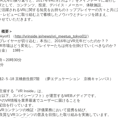
R元年の振り返りと、2017年VRの行方は？』をメインテーマに進行し
家として、コンテンツ、投資、デバイス・メーカー、体験施設、
ご活躍されるVRに関する知見をお持ちのトッププレイヤーの方々と共に
証・レビューに取り組む上で蓄積したノウハウとナレッジを踏まえ、
させていただきます。
♯1」概要＞
kyo♯1 （
http://vrinside.jp/news/vri_meetup_tokyo01/
）
プレイヤーが切り込む」本当に、2016年はVR元年だったのか？？
市場はどう変化し、プレイヤーたちは何を仕掛けていくべきなのか？
（金） 19時～
～20時30分
0分
2-５-18 京橋創生館7階 （夢エデュケーション 京橋キャンパス）
」を主催する『VR Inside』は、
（以下、スパイシーソフト）が運営するWEBメディアです。
中のVR情報を業界最速でユーザーに届けることを
配信を行っています。
月よりVRコンテンツの検証・評価業務において提携を結び、
、良質なVRコンテンツの普及を目指した取り組みを実施しています。