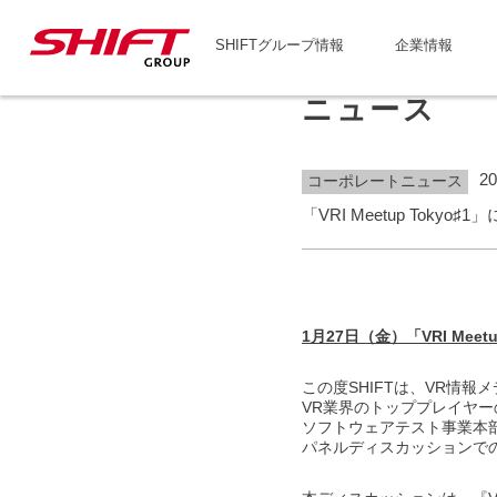
SHIFTグループ情報
企業情報
ニュース
20
コーポレートニュース
「VRI Meetup To
1月27日（金）「VRI M
この度SHIFTは、VR情報メディ
VR業界のトッププレイヤー
ソフトウェアテスト事業本部
パネルディスカッションで