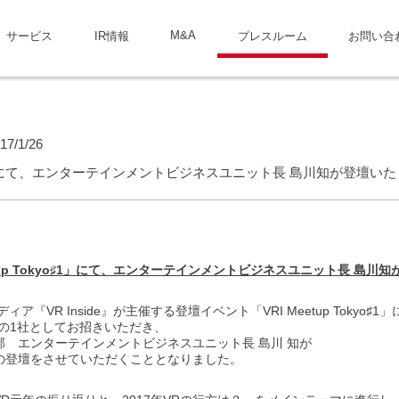
M&A
サービス
IR情報
プレスルーム
お問い合
17/1/26
kyo♯1」にて、エンターテインメントビジネスユニット長 島川知が登壇い
eetup Tokyo♯1」にて、エンターテインメントビジネスユニット長 島川
ア『VR Inside』が主催する登壇イベント「VRI Meetup Tokyo♯1」
の1社としてお招きいただき、
 エンターテインメントビジネスユニット長 島川 知が
の登壇をさせていただくこととなりました。