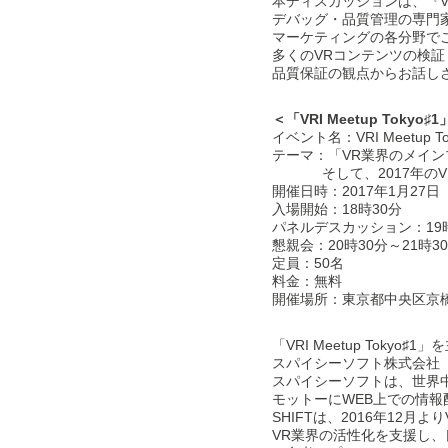
本ディスカッションは、『V
デバッグ・品質管理の専門
マーケティングの各分野で
多くのVRコンテンツの検
品質保証の観点からお話し
＜「VRI Meetup Tokyo
イベント名：VRI Meetup To
テーマ：「VR業界のメイン
そして、2017年のVR
開催日時：2017年1月27日
入場開始：18時30分
パネルデスカッション：19時
懇親会：20時30分～21時3
定員：50名
料金：無料
開催場所：東京都中央区京橋
「VRI Meetup Tokyo♯1
スパイシーソフト株式会社
スパイシーソフトは、世界
モットーにWEB上での情報
SHIFTは、2016年12
VR業界の活性化を支援し