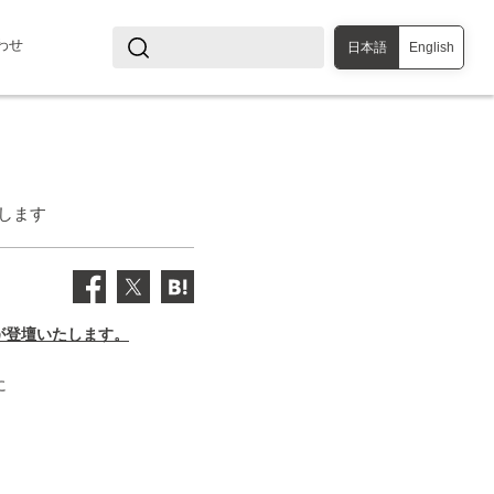
わせ
日本語
English
たします
知が登壇いたします。
に