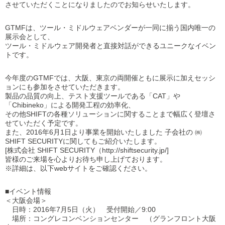
させていただくことになりましたのでお知らせいたします。
GTMFは、ツール・ミドルウェアベンダーが一同に揃う国内唯一の
展示会として、
ツール・ミドルウェア開発者と直接対話ができるユニークなイベン
トです。
今年度のGTMFでは、大阪、東京の両開催ともに展示に加えセッシ
ョンにも参加をさせていただきます。
製品の品質の向上、テスト支援ツールである「CAT」や
「Chibineko」による開発工程の効率化、
その他SHIFTの各種ソリューションに関することまで幅広く登壇さ
せていただく予定です。
また、2016年6月1日より事業を開始いたしました 子会社の ㈱
SHIFT SECURITYに関してもご紹介いたします。
[株式会社 SHIFT SECURITY（http://shiftsecurity.jp/]
皆様のご来場を心よりお待ち申し上げております。
※詳細は、以下webサイトをご確認ください。
■イベント情報
＜大阪会場＞
日時：2016年7月5日（火） 受付開始／9:00
場所：コングレコンベンションセンター （グランフロント大阪