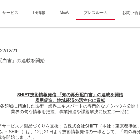
M&A
サービス
IR情報
プレスルーム
お問い合
22/12/21
配白書」の連載を開始
SHIFT技術情報発信 「知の再分配白書」の連載を開始
雇用促進、地域経済の活性化に貢献
各領域に精通した技術・業界エキスパートの専門的なノウハウを公開！
業界の旬な情報を把握、事業推進や課題解決に役立つ一助に
サービス／製品づくりを支援する株式会社SHIFT（本社：東京都港区
以下 SHIFT）は、12月21日より技術情報発信の一環として、「知の再
載を開始しました。