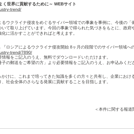
りよく世界に貢献するために～ WEBサイト
dustry-trend/
よるウクライナ侵攻をめぐるサイバー領域での事象を事例に、今後の「
ついて取り上げています。今回の事象で得られた気づきをもとに、政府
強化に活かすことができればと考えます。
特集 『ロシアによるウクライナ侵攻開始 8ヶ月の段階でのサイバー領域へ
ndustry-trend/7890/
要情報をご記入のうえ、無料でダウンロードいただけます。
冊子の郵送をご希望の方」より必要情報をご記入のうえ、お申込みくだ
きっかけに、これまで培ってきた知識を多くの方々と共有し、企業におけ
り、社会全体のさらなる発展に貢献することを目指します。
＜本件に関する報道