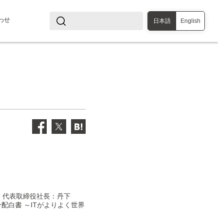
わせ
日本語
English
、代表取締役社長：丹下
分配白書 ～ITがよりよく世界