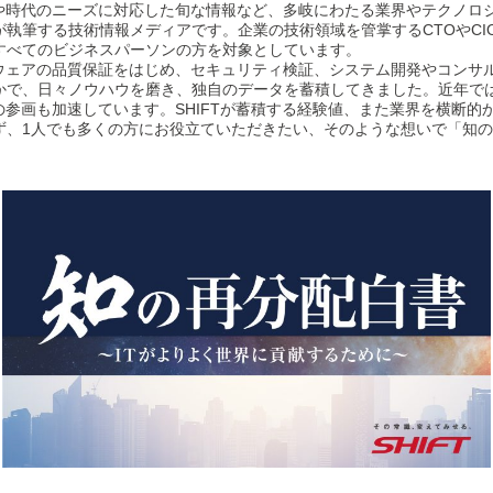
ドや時代のニーズに対応した旬な情報など、多岐にわたる業界やテクノロ
執筆する技術情報メディアです。企業の技術領域を管掌するCTOやCI
すべてのビジネスパーソンの方を対象としています。
トウェアの品質保証をはじめ、セキュリティ検証、システム開発やコンサ
かで、日々ノウハウを磨き、独自のデータを蓄積してきました。近年で
への参画も加速しています。SHIFTが蓄積する経験値、また業界を横断
ず、1人でも多くの方にお役立ていただきたい、そのような想いで「知