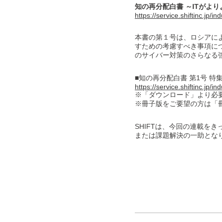
知の再分配白書 ～ITがよ
https://service.shiftinc.jp/in
本書の第１号は、ロシアに
すための考慮すべき事項に
のサイバー対策のさらなる
■知の再分配白書 第1号 
https://service.shiftinc.jp/i
※「ダウンロード」より必
※冊子版をご要望の方は「
SHIFTは、今回の連載を
または課題解決の一助とな