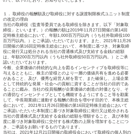
ので、以下のとおり、お知らせいたします。
１． 取締役の報酬額及び取締役に対する譲渡制限株式ユニット制度
の改定の理由
当社の取締役（監査等委員である取締役を除きます。以下「対象取
締役」といいます。）の報酬の額は2019年11月27日開催の第14回
定時株主総会において、年額1,000百万円以内（うち社外取締役100
百万円以内。）とご承認いただいております。また、2021年11月26
日開催の第16回定時株主総会において、本制度に基づき、対象取締
役に発行又は処分される当社の普通株式及び支給する金銭の総額
は、年額200百万円以内（うち社外取締役50百万円以内。）とご承
認いただいております。
今般、企業価値の持続的な向上を図るインセンティブを取締役等に
与えるとともに、株主の皆様とのより一層の価値共有を進める必要
があること、及び、優秀な経営人材を育て、また確保し、上場企業
として持続的な発展・社会への貢献に資することが当社の目的であ
ることに鑑み、当社の役員報酬が企業価値の創造の対価となり、そ
の適切なインセンティブとしても機能するようにすること等を勘案
して、中長期業績に連動する報酬の割合を増やす目的で、本株主総
会において、2021年11月26日開催の第16回定時株主総会において
ご承認いただいた本制度に基づき対象取締役に発行又は処分される
当社の普通株式及び支給する金銭の総額を増額すること、及び本制
度に基づき対象取締役に交付する株式数の上限を増加することにつ
き、ご承認をお願いするものであります。
当社は、2021年12月21日開催の取締役会において取締役の個人別の