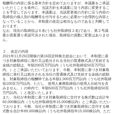
報酬等の内容に係る基本方針を定めておりますが、本議案をご承認
いただくことを条件に、当該方針を本議案に沿う内容に変更するこ
とを予定しております。本議案は、当該変更後の方針に沿う内容の
取締役の個人別の報酬等を付与するために必要かつ合理的な内容と
なっていることから、本制度の改定は相当なものであると判断して
おります。
なお、現在の取締役は６名(うち社外取締役２名)であり、第２号議
案が原案通り承認可決された場合、取締役の員数に変更はありませ
ん。
２． 改定の内容
2021年11月26日開催の第16回定時株主総会において、本制度に基
づき対象取締役に発行又は処分される当社の普通株式及び支給する
金銭の総額は、年額200百万円以内（うち社外取締役50百万円以
内。）とご承認いただいております。今般、本制度に基づき対象取
締役に発行又は処分される当社の普通株式及び支給する金銭の総額
を、対象取締役の報酬枠である年額1,000百万円以内（うち社外取締
役100百万円以内。ただし、使用人兼務取締役の使用人分給与を含
みません。）の枠内で、年額500百万円以内（うち社外取締役50百
万円以内。）と改定いたします。
また、当社が本制度に基づき対象取締役に交付する株式数は合計年
60,000株以内（うち社外取締役年15,000株以内）とご承認いただい
ております。今般、当社が本制度に基づき対象取締役に交付する株
式数を合計年89,000株以内（うち社外取締役年15,000株以内。ただ