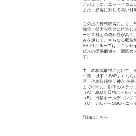
このように、ニッセイコム
また、顧客に対して高い付
この度の株式取得により、S
強化・拡大を強力に推進して
ービス群との親和性が高く
みを通じて、さらなる収益
SHIFTグループは、ニッ
ビスの提供価値を一層高め
す。
尚、本株式取得において、
一郎、以下「JWP」）な
区、代表取締役：神永 信
までの間に、以下のステッ
（A） JKOが日精ホール
（B） 日精ホールディング
（C） JKOからSGCへニ
詳細は
こちら