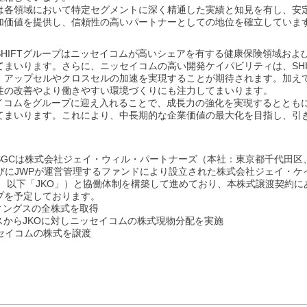
は各領域において特定セグメントに深く精通した実績と知見を有し、安
加価値を提供し、信頼性の高いパートナーとしての地位を確立していま
HIFTグループはニッセイコムが高いシェアを有する健康保険領域およ
まいります。さらに、ニッセイコムの高い開発ケイパビリティは、SHI
、アップセルやクロスセルの加速を実現することが期待されます。加え
性の改善やより働きやすい環境づくりにも注力してまいります。
セイコムをグループに迎え入れることで、成長力の強化を実現するととも
てまいります。これにより、中長期的な企業価値の最大化を目指し、引
SGCは株式会社ジェイ・ウィル・パートナーズ（本社：東京都千代田区
らびにJWPが運営管理するファンドにより設立された株式会社ジェイ・ケ
吾、以下「JKO」）と協働体制を構築して進めており、本株式譲渡契約
プを予定しております。
ディングスの全株式を取得
スからJKOに対しニッセイコムの株式現物分配を実施
ッセイコムの株式を譲渡