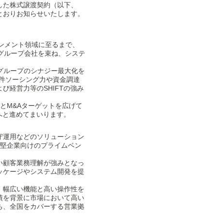
した株式譲渡契約（以下、
とおりお知らせいたします。
インメント領域に至るまで、
グループ会社を束ね、システ
。
Tグループのシナジー最大化を
案件ソーシング力や資金調達
経営力等のSHIFTの強み
とM&Aターゲットを広げて
へと進めてまいります。
守運用などのソリューション
中堅企業向けのプライムベン
い顧客業務理解が強みとなっ
ッケージやシステム開発を提
。
、幅広い機能と高い操作性を
績を背景に市場において高い
ち、全国をカバーする営業拠