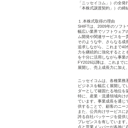
「ニッセイコム」）の全発
「本株式譲渡契約」）の締
１.本株式取得の理由
SHIFTは、2009年の
幅広い業界でソフトウェア
ム開発や関連サービスを一貫
そのような中、さらなる成長
追求しながら、これまで40
力を継続的に強化するととも
を十分に活用しながら事業
FY2026以降は、これま
展開し、売上成長力に加え、
ニッセイコムは、各種業務
ビジネスを幅広く展開してい
ダーとして確固たる地位を
特に、産業・流通領域向け
ています。事業成長を通じ
供することで、顧客のニー
また、公共向けサービスに
誇る自社パッケージを提供
プレゼンスを有しています
点と営業メンバーが各地に