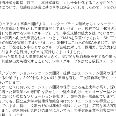
行済株式を取得（以下、「本株式取得」）し子会社化することを目的と
結について、取締役会決議に基づき本日決定いたしましたので、下記の
ソフトウェアテスト事業の開始より、エンタープライズ領域からエンターテ
の品質保証を主軸として事業展開してまいりました。現在では、40社の
して提供するSHIFTグループとして、事業規模の拡大を続けています
の実現へ向けた重要な柱の１つとしてM&Aを位置づけており、SHIF
件のM&Aを実施してまいりました。SHIFTはこれらのM&Aを通じて、
に、開発会社を中心とするグループ会社に対して、採用力、営業力および
の引き上げを目指したPMIを実行してまいりました。
でに培った知見をより事業規模が大きく、安定的な収益基盤を有する企業へ
利益創出力も強化することで、SHIFTグループを次なる成長ステージ
系アプリケーションパッケージの開発・提供に加え、システム開発や保
る企業です。2,000社以上との取引実績を有し、二次請負率が低く、
築いています。
のサービスにおいては、システム開発や保守による売上比率が高く、深
て培った製造業への専門性を活かし、中堅企業向けにセミオーダー型パ
ズに応じた柔軟なソリューションを実現し、競争力を一層高めています
おいても、国公立大学や健康保険組合向けのソリューションを得意とし
しています。特に、文教分野の財務会計領域においては、広範な導入実
。また、健康保険組合向けの展開においても、大手健保企業を顧客に持
在籍しています。