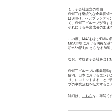
１．子会社設立の理由
SHIFTは継続的な企業価
ばSHIFT」へとブランデ
て、SHIFTグループが有
それによる事業成長の加速
この度、M&AおよびPMI
M&A市場における明確な基
①M&A活動のさらなる加速
なお、本投資子会社を含む
SHIFTグループの事業活
解消、日本におけるエンジ
り」にコミットすることで日
プの事業活動を拡大するこ
詳細は、
こちら
をご確認く