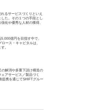
の売れるサービスづくりといえ
ました。その１つの手段とし
の強化や優秀な人材の獲得、
,000億円を目指す中で、
Tグロース・キャピタルは、
ます。
不足の解消や多重下請け構造の
ウェアサービス／製品づく
提携を通じてSHIFTグルー
。