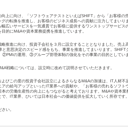
値の向上に向け、「ソフトウェアテストといえばSHIFT」から「お客様
ィングの転換を推進し、お客様のビジネス成長への貢献に注力してまいり
する幅広いサービスを一気通貫でお客様に提供するワンストップサービス
を目的にM&Aや資本業務提携を推進しています。
の戦略推進に向け、投資子会社を３月に設立することとなりました。売上高5
準と意思決定のスピード感をもち、事業を推進してまいります。SHIF
、②PMIの運用、③グループ管理体制の強化をその事業の目的としてい
M&A戦略については、設立時に改めて説明させていただきます。
動およびこの度の投資子会社設立によるさらなるM&Aの加速は、IT人材
ニアの給与アップといったIT業界への貢献や、「お客様の売れるソフト
本の労働生産性の向上にもつながると考えております。M&Aや資本業務
とで、IT業界、ひいては日本社会への価値提供を拡大していく所存です
ださい。