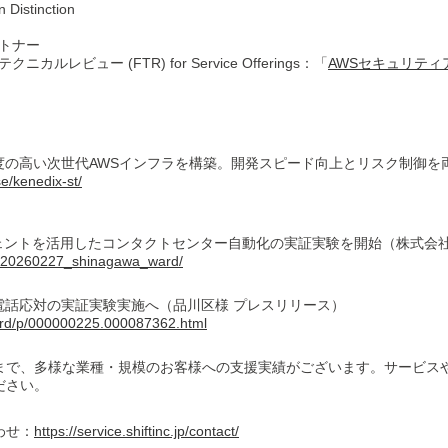
 Distinction
ートナー
ルレビュー (FTR) for Service Offerings：「
AWSセキュリティ
度の高い次世代AWSインフラを構築。開発スピード向上とリスク制御を
se/kenedix-st/
ージェントを活用したコンタクトセンター自動化の実証実験を開始（株式会社S
ews/20260227_shinagawa_ward/
電話応対の実証実験実施へ（品川区様 プレスリリース）
ml/rd/p/000000225.000087362.html
まで、多様な業種・規模のお客様への支援実績がございます。サービス
ださい。
わせ：
https://service.shiftinc.jp/contact/