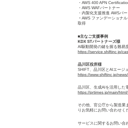
・AWS 400 APN Certification
・AWS WAFパートナー
・内製化支援推進 AWSパ
・
AWS ファンデーショナルテクニカ
取得
■主なご支援事例
KDX ST
パートナーズ様
AI駆動開発の鍵を握る難易
https://service.shiftinc.jp/ca
品川区役所様
SHIFT、品川区とAIエ
https://www.shiftinc.jp/n
品川区、生成AIを活用した
https://prtimes.jp/main/ht
その他、官公庁から製造業
りお気軽にお問い合わせく
サービスに関するお問い合