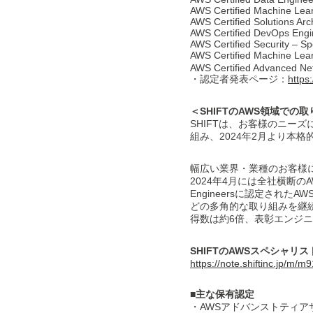
AWS Certified Machine Lear
AWS Certified Solutions Arch
AWS Certified DevOps Engin
AWS Certified Security – Sp
AWS Certified Machine Lea
AWS Certified Advanced Net
・認定者発表ページ：
https
＜SHIFTのAWS領域での
SHIFTは、お客様のニー
組み、2024年2月より本
幅広い業界・業種のお客様
2024年4月には全社横断のAWS
Engineersに認定さ
どの多角的な取り組みを継
得数は約6倍、表彰エンジ
SHIFT
のAWSスペシャリストた
https://note.shiftinc.jp/m/
■主な保有認定
・AWSアドバンストティア