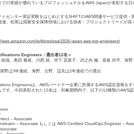
での実績が優れているプロフェッショナルをAWS Japanが表彰する
クトセンター実証実験をはじめとするSHIFTのAWS関連サービス提供
Eの推進、松尾は国家安全保障領域における技術・プロジェクトリードが
://aws.amazon.com/jp/blogs/psa/2026-japan-aws-top-engineers/
rtifications Engineers：選出者12名＞
 統哉、奥田 雅基、川西 就、岸下 花菜子、武之内 徹、當眞 尚平、寅野
寅野は3年連続、海野、古野、辺見は2年連続での選出
 Certifications Engineersは、AWSパートナー企業に所属するAWS認
です。今回表彰された12名は、対象期間内で、以下の12種類のAWS
ioner
r
hitect – Associate
nistrator – Associate もしくは AWS Certified CloudOps Engineer – Asso
Associate
r – Associate