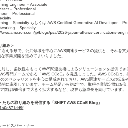
ning Engineer – Associate
itect – Professional
eer – Professional
ecialty
rning – Specialty もしくは AWS Certified Generative AI Developer – Pro
working – Specialty
://aws.amazon.com/jp/blogs/psa/2026-japan-all-aws-certifications-engin
取り組み＞
ズに応える形で、公共領域を中心にAWS関連サービスの提供と、それを支
格的な事業展開を進めてまいりました。
に対し、柔軟性をもってAWS関連技術によるソリューションを提供でき
専門チームである「AWS CCoE」を発足しました。AWS CCoEは、Japan AWS 
れたAWSのスペシャリストを中心に構成されており、AWS関連サービスの拡
続的に牽引しています。チーム発足から約2年で、取得企業認定数は5倍
ニア数は約8倍まで大きく拡大するなど、現在も急成長を続けています。
ちの取り組みを発信する「SHIFT AWS CCoE Blog」
m91a0d871dd9f
サービスパートナー