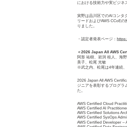
における技術力や実ビジネス
寅野は品川区でのAIコンタ
リードおよびAWS CCo
りました。
・認定者発表ページ：
https
＜2026 Japan All AWS Ce
阿形 祐樹、岩渕 桂人、海野
美子、松尾 光敏
※武之内、松尾は4年連続、
2026 Japan All AWS
ジニアを表彰するプログラム
た。
AWS Certified Cloud Practit
AWS Certified AI Practitione
AWS Certified Solutions Arc
AWS Certified SysOps Admi
AWS Certified Developer – 
AWS Certified Data Enginee