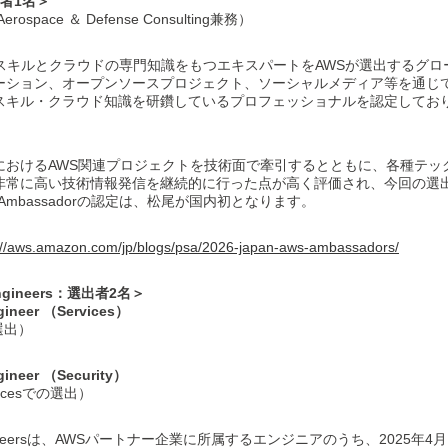
出者1名＞
space ＆ Defense Consulting兼務）
は、技術スキルとクラウドの専門知識をもつエキスパートをAWSが選出する
ーション、オープンソースプロジェクト、ソーシャルメディア等を通じて
スキル・クラウド知識を研鑽しているプロフェッショナルを認定しており
におけるAWS関連プロジェクトを技術面で牽引するとともに、各種テッ
非常に高い技術情報発信を継続的に行った点が高く評価され、今回の選
Ambassadorの認定は、松尾が国内初となります。
://aws.amazon.com/jp/blogs/psa/2026-japan-aws-ambassadors/
 Engineers：選出者2名＞
gineer （Services）
選出）
gineer （Security）
icesでの選出）
op Engineersは、AWSパートナー企業に所属するエンジニアのうち、2025年