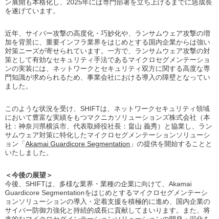
ン展開も本格化し、2025年には専門部署を立ち上げるまでに急成長
を遂げています。
近年、サイバー攻撃の高度化・巧妙化や、ランサムウェア攻撃の増
加を背景に、重要インフラ業界をはじめとする国内企業からは強い
対策ニーズが寄せられています。一方で、ランサムウェア攻撃の対
策として有効なセキュリティ手法であるマイクロセグメンテーショ
ンの実装には、ネットワークとセキュリティ双方に関する高度な専
門知識が求められるため、事業会社における導入の障壁となってい
ました。
このような状況を受け、SHIFTは、ネットワークセキュリティ領域
において豊富な実績をもつマクニカソリューションズ株式会社（本
社：神奈川県横浜市、代表取締役社長：畠山 義秀）と協業し、ラン
サムウェア対策に特化したマイクロセグメンテーションソリューシ
ョン「
Akamai Guardicore Segmentation
」の提供を開始することと
いたしました。
＜今後の展望＞
今後、SHIFTは、多様な業界・業種の企業に向けて、Akamai
Guardicore Segmentationをはじめとするマイクロセグメンテーシ
ョンソリューションの導入・定着支援を積極的に進め、国内企業の
サイバー防御力強化と持続的成長に貢献してまいります。また、将