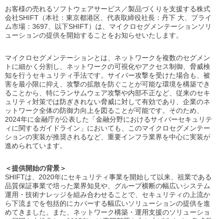
お客様の売れるソフトウェアサービス／製品づくりを支援する株式
会社SHIFT（本社：東京都港区、代表取締役社長：丹下 大、プライ
ム市場：3697、以下SHIFT）は、マイクロセグメンテーションソリ
ューションの提供を開始することをお知らせいたします。
マイクロセグメンテーションとは、ネットワークを複数のセグメン
トに細かく分割し、ネットワークの可視化やアクセス制御、脅威検
知を行うセキュリティ手法です。サイバー攻撃を受けた場合も、被
害を最小限に抑え、攻撃の拡散を防ぐことが可能な環境を構築でき
ることから、特にランサムウェア攻撃や内部不正など、従来のセキ
ュリティ対策では防ぎきれない脅威に対して有効であり、企業のネ
ットワーク全体の防御力向上を図ることが可能です。そのため、
2024年に金融庁が公表した「金融分野におけるサイバーセキュリテ
ィに関するガイドライン」においても、このマイクロセグメンテー
ションの実装が推奨されるなど、重要インフラ業界を中心に実装が
進められています。
＜提供開始の背景＞
SHIFTは、2020年にセキュリティ事業を開始して以来、祖業である
品質保証事業で培った業界知見や、グループ横断の幅広いシステム
運用・技術ナレッジを組み合わせることで、セキュリティの上流か
ら下流までを包括的にカバーする幅広いソリューションの提供を進
めてきました。また、ネットワーク構築・運用支援のソリューショ