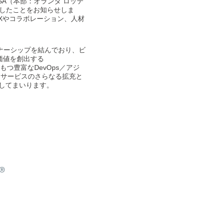
SA（本部：オランダ ロッテ
結したことをお知らせしま
Xやコラボレーション、人材
トナーシップを結んでおり、ビ
価値を創出する
もつ豊富なDevOps／アジ
連サービスのさらなる拡充と
献してまいります。