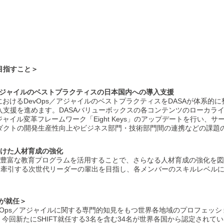
目指すこと＞
／アジャイルのベストプラクティスの日本国内への導入支援
におけるDevOps／アジャイルのベストプラクティスをDASAが体系的に
入支援を進めます。DASAバリューボックスの各コンテンツのローカラ
ジャイル変革フレームワーク「Eight Keys」のアップデートを行い、
ダクトの開発生産性向上やビジネス部門・技術部門間の連携などの課題
向けた人材育成の強化
供する豊富な教育プログラムを活用することで、さらなる人材育成の強化を
域を牽引する次世代リーダーの輩出を目指し、各メンバーのスキルレベル
名が就任＞
evOps／アジャイルに関する専門的知見をもつ世界各地域のプロフェッシ
、今回新たにSHIFT就任する3名を含む34名が世界各国から認定されて