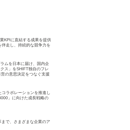
業KPIに直結する成果を提供
を伴走し、持続的な競争力を
グラムを日本に届け、国内企
ス」をSHIFT独自のフレ
と経営の意思決定をつなぐ支援
たコラボレーションを推進し
3000」に向けた成長戦略の
革まで、さまざまな企業のア