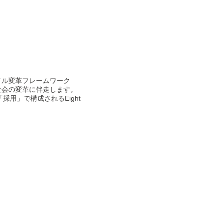
ャイル変革フレームワーク
と社会の変革に伴走します。
用」で構成されるEight
。