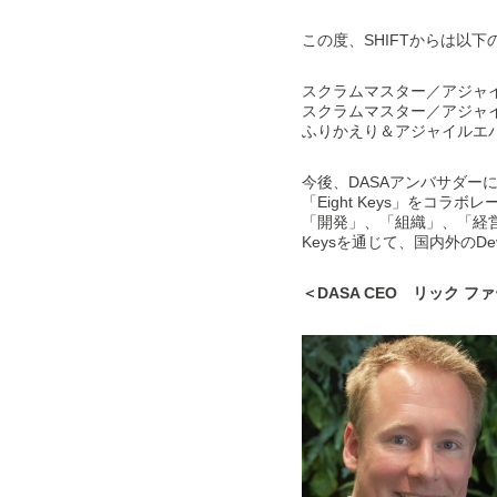
この度、SHIFTからは以下
スクラムマスター／アジャ
スクラムマスター／アジャイ
ふりかえり＆アジャイルエ
今後、DASAアンバサダー
「Eight Keys」を
「開発」、「組織」、「経営
Keysを通じて、国内外の
＜DASA CEO リック 