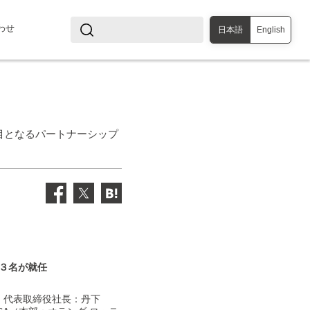
わせ
日本語
English
3社目となるパートナーシップ
ら３名が就任
、代表取締役社長：丹下