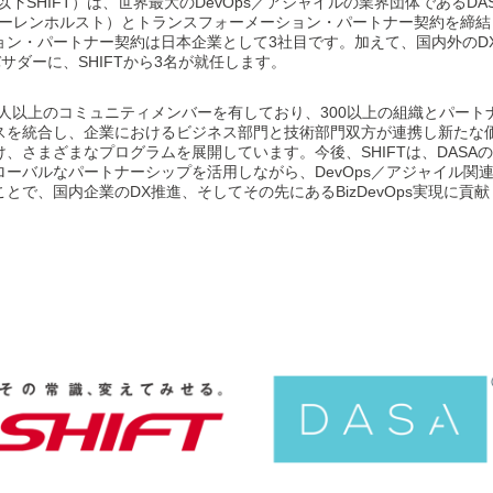
以下SHIFT）は、世界最大のDevOps／アジャイルの業界団体であるDA
ファーレンホルスト）とトランスフォーメーション・パートナー契約を締
ョン・パートナー契約は日本企業として3社目です。加えて、国内外のD
サダーに、SHIFTから3名が就任します。
4万人以上のコミュニティメンバーを有しており、300以上の組織とパー
スを統合し、企業におけるビジネス部門と技術部門双方が連携し新たな
に向け、さまざまなプログラムを展開しています。今後、SHIFTは、DASAの
ーバルなパートナーシップを活用しながら、DevOps／アジャイル関
とで、国内企業のDX推進、そしてその先にあるBizDevOps実現に貢