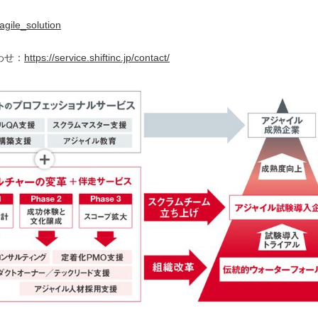
p/agile_solution
わせ：
https://service.shiftinc.jp/contact/