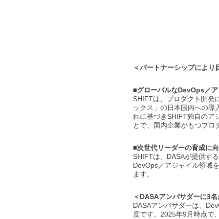
＜パートナーシップにより
■グローバルなDevOps
SHIFTは、プロダクト開発
ックス」の日本国内への導
れに基づきSHIFT独自のア
とで、国内企業がもつプロ
■次世代リーダーの育成に
SHIFTは、DASAが提
DevOps／アジャイル領
ます。
＜DASAアンバサダーに3
DASAアンバサダーは、D
度です。2025年9月時点で