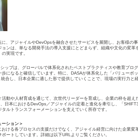
起点に、アジャイルやDevOpsを融合させたサービスを展開し、お客様の事
ジョンは、単なる開発手法の導入支援にとどまらず、組織や文化の変革
」の実現です。
ナーシップは、グローバルで体系化されたベストプラクティスや教育プロ
歩になると確信しています。特に、DASAが体系化した「バリューボック
eys」と統合し、日本企業に適した形で提供していくことで、現場の実行力
ィ活動や人材育成を通じて、次世代リーダーを育成し、企業の枠を超え
、日本におけるDevOps／アジャイルの定着と進化を牽引し、「SHIFT
ジタルトランスフォーメーションを支えていく所存です。
ューション＞
発における各プロセスの支援だけでなく、アジャイル経営に向けた企業変
サポートしています。詳細は以下URLよりご覧ください。