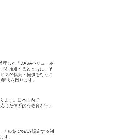
整理した「DASAバリューボ
イズを推進するとともに、そ
サービスの拡充・提供を行うこ
の解決を図ります。
図ります。日本国内で
に応じた体系的な教育を行い
ョナルをDASAが認定する制
います。