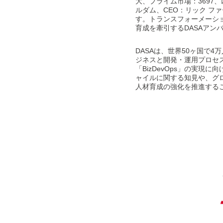
大、プライム市場：3697、
ルダム、CEO：リック 
す。トランスフォーメーシ
育成を牽引するDASAアンバ
DASAは、世界50ヶ国で
ジネスと開発・運用プロセ
「BizDevOps」の実現
ャイルに関する知見や、グロ
人材育成の強化を推進するこ