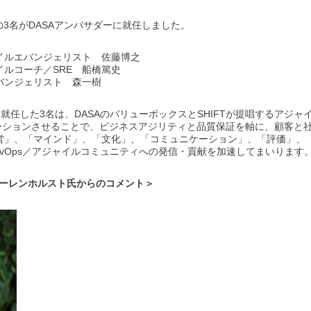
の3名がDASAアンバサダーに就任しました。
イルエバンジェリスト 佐藤博之
ルコーチ／SRE 船橋篤史
バンジェリスト 森一樹
に就任した3名は、DASAのバリューボックスとSHIFTが提唱するアジ
コラボレーションさせることで、ビジネスアジリティと品質保証を軸に、顧客
」、「マインド」、「文化」、「コミュニケーション」、「評価」、「採
DevOps／アジャイルコミュニティへの発信・貢献を加速してまいります
ファーレンホルスト氏からのコメント＞