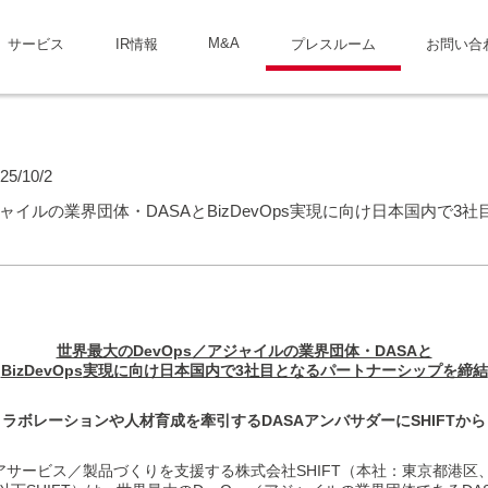
M&A
サービス
IR情報
プレスルーム
お問い合
25/10/2
ジャイルの業界団体・DASAとBizDevOps実現に向け日本国内で
世界最大のDevOps／アジャイルの業界団体・DASAと
BizDevOps
実現に向け日本国内で3社目となるパートナーシップを締結
ラボレーションや人材育成を牽引するDASAアンバサダーにSHIFTか
サービス／製品づくりを支援する株式会社SHIFT（本社：東京都港区