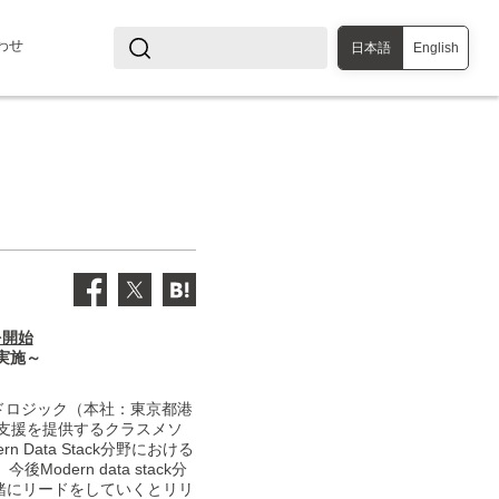
わせ
日本語
English
を開始
を実施～
ドロジック（本社：東京都港
支援を提供するクラスメソ
ata Stack分野における
rn data stack分
緒にリードをしていくとリリ