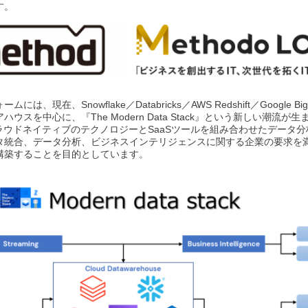
す。
】
在、Snowflake／Databricks／AWS Redshift／Google BigQu
スを中心に、『The Modern Data Stack』という新しい潮流が生
新のクラウドネイティブのテクノロジーとSaaSツールを組み合わせたデー
タ統合、データ分析、ビジネスインテリジェンスに関する企業の要求を
構築することを目的としています。