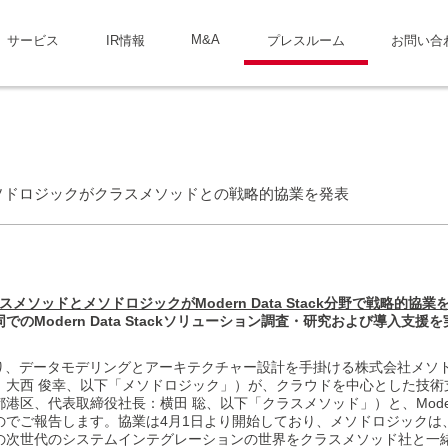
M&A
サービス
IR情報
プレスルーム
お問い合
ソドロジックがクラスメソッドとの戦略的協業を発表
スメソッドとメソドロジックがModern Data Stack分野で戦略的協業
でのModern Data Stackソリューション調査・研究および導入支援
あり、データモデリングとアーキテクチャー設計を手掛ける株式会社メソ
：大西 俊幸、以下「メソドロジック」）が、クラウドを中心とした技術
区、代表取締役社長：横田 聡、以下「クラスメソッド」）と、Modern D
ご報告します。協業は4月1日より開始しており、メソドロジックは、今後Mode
の次世代のシステムインテグレーションの世界をクラスメソッド社と一