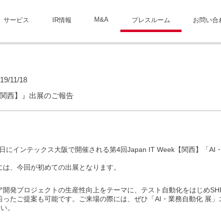
M&A
サービス
IR情報
プレスルーム
お問い合
19/11/18
ek 【関西】』出展のご報告
9-31日にインテックス大阪で開催される第4回Japan IT Week【関西】「
には、今回が初めての出展となります。
開発プロジェクトの生産性向上をテーマに、テスト自動化をはじめSHI
ったご提案も可能です。ご来場の際には、ぜひ「AI・業務自動化 展」エリ
さい。