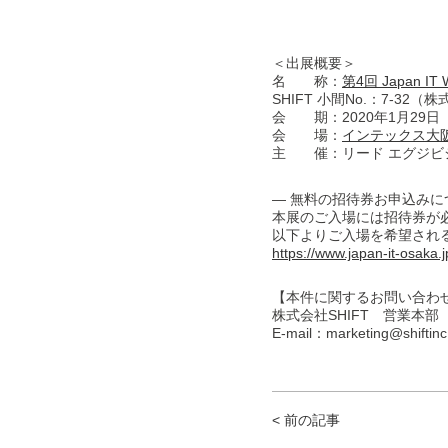
＜出展概要＞
名 称：
第4回 Japan I
SHIFT 小間No.：7-32（株
会 期：2020年1月29日（
会 場：
インテックス大
主 催：リード エグジビ
― 無料の招待券お申込みに
本展のご入場には招待券が必
以下よりご入場を希望され
https://www.japan-it-osaka.j
【本件に関するお問い合わ
株式会社SHIFT 営業本
E-mail：marketing@shiftinc
< 前の記事