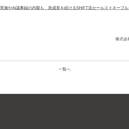
実施やAI議事録の内製も 急成長を続けるSHIFT流セールスイネーブ
株式会社
一覧へ