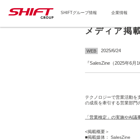
SHIFTグループ情報
企業情報
メディア掲
2025/6/24
WEB
『SalesZine（2025
テクノロジーで営業活動を
の成長を牽引する営業部門
「営業検定」の実施やAI議
<掲載概要＞
■掲載媒体： SalesZine