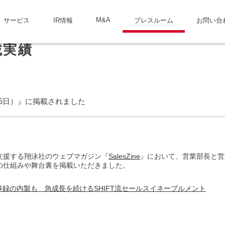
M&A
サービス
IR情報
プレスルーム
お問い合
載実績
年6月16日）』に掲載されました
支援する翔泳社のウェブマガジン『
SalesZine
』において、営業部長と営業
の仕組みや舞台裏を掲載いただきました。
事録の内製も 急成長を続けるSHIFT流セールスイネーブルメント