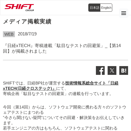
日本語
English
メディア掲載実績
2018/7/19
WEB
『日経xTECH』寄稿連載「駄目なテストの回避策」_【第14
回】が掲載されました
SHIFTでは、日経BP社が運営する
技術情報系総合サイト「日経
xTECH(日経クロステック)」
にて、
寄稿企画「駄目なテストの回避策」の連載を行っています。
今回（第14回）からは、ソフトウェア開発に携わる方々のソフトウ
ェアテストにまつわる
”今さら聞けない疑問”についてその回避・解決策をお伝えしていき
ます。
若手エンジニアの方はもちろん、ソフトウェアテストに関わる