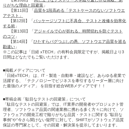
【第10回】「
同じようなテストケースを繰り返し作る無駄、あ
りがちな理由と回避策
」
【第11回】「
品質を1段高める「テストケースのないソフトウエ
アテスト」
【第12回】「
パッケージソフトに不具合、テストと改修を効率化
する術
」
【第13回】「
アジャイルで心が折れる、時間切れを防ぐテスト
のコツ
」
【第14回】「
ひたすらバグつぶしの愚、ソフトウエア品質を巡る
勘違い
」
※この記事は「日経 xTECH」の有料会員限定ですが、掲載日より3
日間はどなたでもご覧いただけます。
■掲載メディアについて
「日経xTECH」
は、IT・製造・自動車・建設など、
あらゆる産業で
活躍する、「
テクノロジーでビジネスを牽引するリーダー層に向け
た最強のメデ
ィア」 を目指す総合WEBメディアです！！
■寄稿企画「駄目なテストの回避策」について
「駄目なテストの回避策」では、IT業界の開発者やプロジェクト管
理者、ソフトウェア品質の関連業務に携わる多く方々に向けて、ソ
フトウェアの開発工程で陥りがちな品質・テストに関する ”駄目な
事例”や”今さら聞けない疑問”に対して、SHIFTがソフトウェア品質
保証の専門家として、その回避・解決策を提示してまいります。