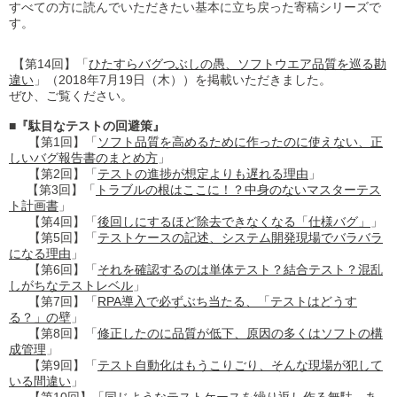
すべての方に読んでいただきたい基本に立ち戻った寄稿シリーズで
す。
【第14回】「
ひたすらバグつぶしの愚、ソフトウエア品質を巡る勘
違い
」（2018年7月19日（木））を掲載いただきました。
ぜひ、ご覧ください。
■『駄目なテストの回避策』
【第1回】「
ソフト品質を高めるために作ったのに使えない、正
しいバグ報告書のまとめ方
」
【第2回】「
テストの進捗が想定よりも遅れる理由
」
【第3回】「
トラブルの根はここに！？中身のないマスターテス
ト計画書
」
【第4回】「
後回しにするほど除去できなくなる「仕様バグ」
」
【第5回】「
テストケースの記述、システム開発現場でバラバラ
になる理由
」
【第6回】「
それを確認するのは単体テスト？結合テスト？混乱
しがちなテストレベル
」
【第7回】「
RPA導入で必ずぶち当たる、「テストはどうす
る？」の壁
」
【第8回】「
修正したのに品質が低下、原因の多くはソフトの構
成管理
」
【第9回】「
テスト自動化はもうこりごり、そんな現場が犯して
いる間違い
」