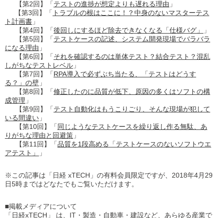
【第2回】「
テストの進捗が想定よりも遅れる理由
」
【第3回】「
トラブルの根はここに！？中身のないマスターテス
ト計画書
」
【第4回】「
後回しにするほど除去できなくなる「仕様バグ」
」
【第5回】「
テストケースの記述、システム開発現場でバラバラ
になる理由
」
【第6回】「
それを確認するのは単体テスト？結合テスト？混乱
しがちなテストレベル
」
【第7回】「
RPA導入で必ずぶち当たる、「テストはどうす
る？」の壁
」
【第8回】「
修正したのに品質が低下、原因の多くはソフトの構
成管理
」
【第9回】「
テスト自動化はもうこりごり、そんな現場が犯して
いる間違い
」
【第10回】「
同じようなテストケースを繰り返し作る無駄、あ
りがちな理由と回避策
」
【第11回】「
品質を1段高める「テストケースのないソフトウエ
アテスト」
」
※この記事は「日経 xTECH」の有料会員限定ですが、2018年4月29
日5時まではどなたでもご覧いただけます。
■掲載メディアについて
「日経xTECH」
は、IT・製造・自動車・建設など、
あらゆる産業で