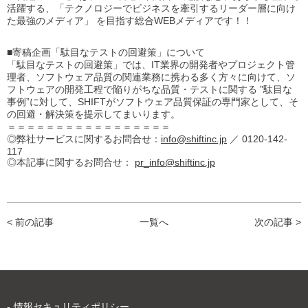
活躍する、「
テクノロジーでビジネスを牽引するリーダー層に向け
た最強のメデ
ィア」 を目指す総合WEBメディアです！！
■寄稿企画「駄目なテストの回避策」について
「駄目なテストの回避策」では、IT業界の開発者やプロジェクト管
理者、ソフトウェア品質の関連業務に携わる多く方々に向けて、ソ
フトウェアの開発工程で陥りがちな品質・テストに関する ”駄目な
事例”に対して、SHIFTがソフトウェア品質保証の専門家として、そ
の回避・解決策を提示してまいります。
＝＝＝＝＝＝＝＝＝＝＝＝＝＝＝＝＝
◎弊社サービスに関するお問合せ：
info@shiftinc.jp
／ 0120-142-
117
◎本記事に関するお問合せ：
pr_info@shiftinc.jp
< 前の記事
一覧へ
次の記事 >
情報セキュリティポリシー