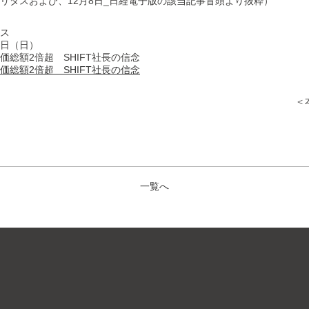
ヴェリタスおよび、12月8日_日経電子版の該当記事冒頭より抜粋）
タス
6日（日）
価総額2倍超 SHIFT社長の信念
価総額2倍超 SHIFT社長の信念
＜
一覧へ