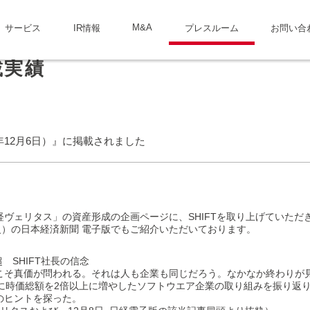
M&A
サービス
IR情報
プレスルーム
お問い合
載実績
年12月6日）』に掲載されました
「日経ヴェリタス」の資産形成の企画ページに、SHIFTを取り上げていただ
火）の日本経済新聞 電子版でもご紹介いただいております。
 SHIFT社長の信念
こそ真価が問われる。それは人も企業も同じだろう。なかなか終わりが
間に時価総額を2倍以上に増やしたソフトウエア企業の取り組みを振り返
のヒントを探った。