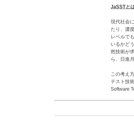
JaSSTと
現代社会
たり、濃
レベルで
いるかど
然技術が
ら、日進
この考え
テスト技術振
Softwa