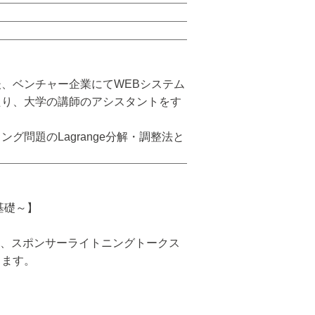
、ベンチャー企業にてWEBシステム
たり、大学の講師のアシスタントをす
問題のLagrange分解・調整法と
基礎～】
協賛し、スポンサーライトニングトークス
ります。