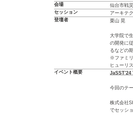
会場
仙台市戦
セッション
アーキテ
登壇者
栗山 晃
大学院で
の開発に
るなどの期
※ファミリ
ヒューリ
イベント概要
JaSST’24
今回のテ
株式会社S
でセッシ