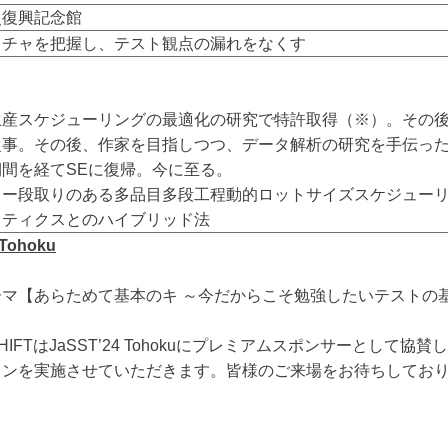
災復興記念館
クチャを把握し、テスト観点の漏れをなくす
生産スケジューリングの最適化の研究で特許取得（※）。その後
従事。その後、作家を目指しつつ、データ解析の研究を手伝っ
間を経てSEに復帰。今に至る。
ー段取りのある多品目多段工程動的ロットサイズスケジューリング
スティクスとのハイブリッド法
 Tohoku
ーマ【あらためて基本のキ ～今だからこそ勉強したいテストの
HIFTはJaSST’24 Tohokuにプレミアムスポンサーとして
ョンを実施させていただきます。皆様のご来場をお待ちしてお