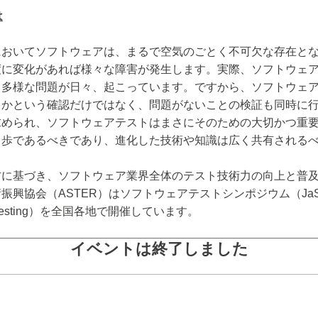
は
においてソフトウェアは、まるで空気のごとく不可欠な存在と
度に変化があれば様々な障害が発生します。実際、ソフトウェ
も多様な問題が日々、起こっています。ですから、ソフトウェ
うかという確認だけではなく、問題がないことの検証も同時に
求められ、ソフトウェアテストはまさにそのための大切かつ重
月歩であるべきであり、進化した技術や知識は広く共有される
方に基づき、ソフトウェア業界全体のテスト技術力の向上と普及
興協会（ASTER）はソフトウェアテストシンポジウム（JaSST ： J
re Testing）を全国各地で開催しています。
イベントは終了しました