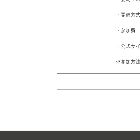
・開催方
・参加費
・公式サイト：ht
※参加方