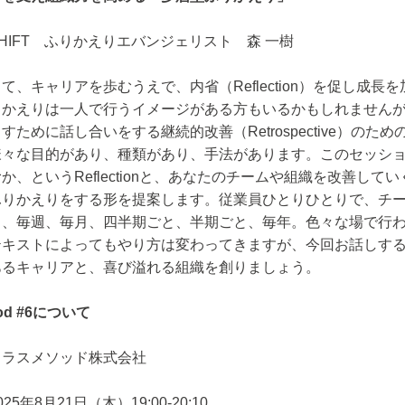
HIFT ふりかえりエバンジェリスト 森 一樹
て、キャリアを歩むうえで、内省（Reflection）を促し成
りかえりは一人で行うイメージがある方もいるかもしれません
すために話し合いをする継続的改善（Retrospective）の
様々な目的があり、種類があり、手法があります。このセッシ
、というReflectionと、あなたのチームや組織を改善していくRe
ふりかえりをする形を提案します。従業員ひとりひとりで、チ
日、毎週、毎月、四半期ごと、半期ごと、毎年。色々な場で行
テキストによってもやり方は変わってきますが、今回お話しす
あるキャリアと、喜び溢れる組織を創りましょう。
od #6について
クラスメソッド株式会社
5年8月21日（木）19:00-20:10