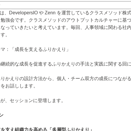
ン
odは、DevelopersIO や Zenn を運営しているクラスメ
る勉強会です。クラスメソッドのアウトプットカルチャーに基
こなっていきたいと考えています。毎回、人事領域に関わる社
ます。
ーマ：「成長を支えるふりかえり」
の継続的な成長を促進するふりかえりの手法と実践に関する回
ふりかえりの設計方法から、個人・チーム双方の成長につなが
チをお話しします。
の森が、セッションに登壇します。
ン
アを支え組織力を高める「多層型ふりかえり」