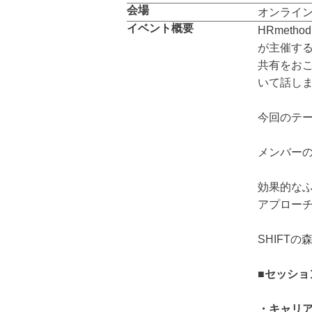
会場
オンライ
イベント概要
HRmeth
が主催す
共有をお
いて話し
今回のテ
メンバー
効果的な
アプロー
SHIFT
■セッショ
・キャリ