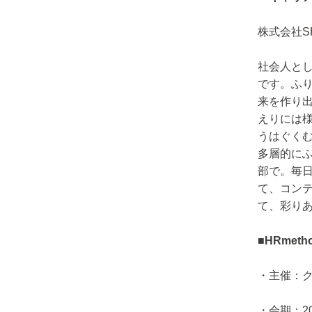
株式会社S
社会人とし
です。ふ
来を作り出
えりには
うはぐくむか
多層的に
部で。毎
て、コン
て、彩り
■HRmeth
・主催：
・会期：202