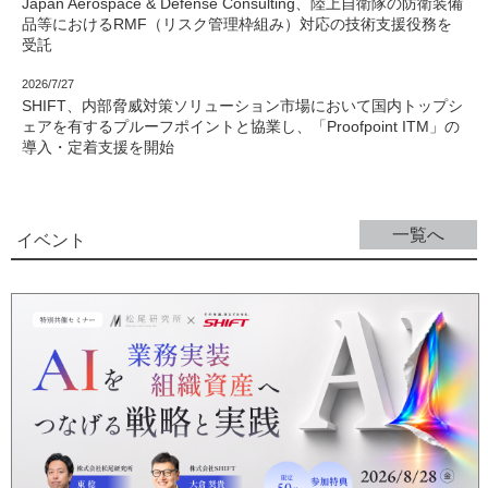
Japan Aerospace & Defense Consulting、陸上自衛隊の防衛装備
品等におけるRMF（リスク管理枠組み）対応の技術支援役務を
受託
2026/7/27
SHIFT、内部脅威対策ソリューション市場において国内トップシ
ェアを有するプルーフポイントと協業し、「Proofpoint ITM」の
導入・定着支援を開始
一覧へ
イベント