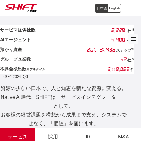
日本語
English
2,228
サービス提供社数
※
社
4,400
AIエージェント
※
体
201,731,436
預かり資産
※
ステップ
42
グループ企業数
※
社
2,118,068
不具合検出数
リアルタイム
件
※FY2026-Q3
資源の少ない日本で、人と知恵を新たな資源に変える。
Native AI時代、SHIFTは「サービスインテグレーター」
として、
お客様の経営課題を構想から成果まで支え、システムで
はなく、「価値」を届けます。
サービス
採用
IR
M&A