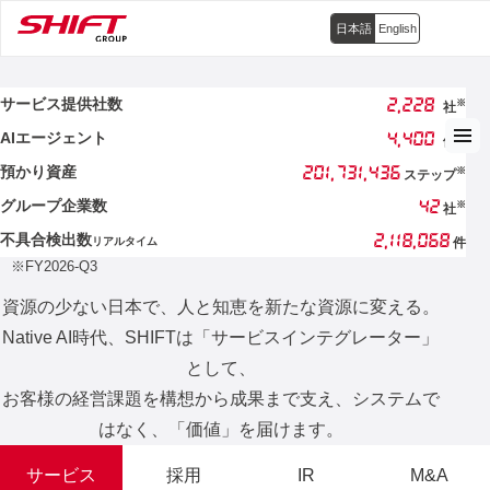
日本語
English
2,228
サービス提供社数
※
社
4,400
AIエージェント
※
体
201,731,436
預かり資産
※
ステップ
42
グループ企業数
※
社
2,118,068
不具合検出数
リアルタイム
件
※FY2026-Q3
資源の少ない日本で、人と知恵を新たな資源に変える。
Native AI時代、SHIFTは「サービスインテグレーター」
として、
お客様の経営課題を構想から成果まで支え、システムで
はなく、「価値」を届けます。
サービス
採用
IR
M&A